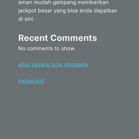
aman mudah gampang memberikan
jackpot besar yang bisa anda dapatkan
di sini.
Recent Comments
No comments to show.
situs pasang bola olimpiade
betawislot