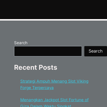
Search
Search
Recent Posts
Strategi Ampuh Menang Slot Viking
Forge Terpercaya
Menangkan Jackpot Slot Fortune of
Giza Dalam Waktu Singkat