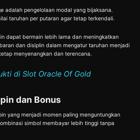
ge adalah pengelolaan modal yang bijaksana.
ai taruhan per putaran agar tetap terkendali.
in dapat bermain lebih lama dan meningkatkan
baran dan disiplin dalam mengatur taruhan menjadi
n tetap menyenangkan dan terencana.
kti di Slot Oracle Of Gold
Spin dan Bonus
e spin yang menjadi momen paling menguntungkan
ombinasi simbol membayar lebih tinggi tanpa