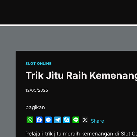
Skip
to
content
SLOT ONLINE
Trik Jitu Raih Kemenang
By
12/05/2025
Theodore
bagikan
W
F
M
T
S
L
X
Share
h
a
e
e
k
i
a
c
s
l
y
n
Pelajari trik jitu meraih kemenangan di Slot 