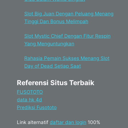
Slot Big Juan Dengan Peluang Menang
Tinggi Dan Bonus Melimpah
Slot Mystic Chief Dengan Fitur Respin
Yang Menguntungkan
Rahasia Pemain Sukses Menang Slot
Day of Dead Setiap Saat
Referensi Situs Terbaik
FUSOTOTO
data hk 4d
Prediksi Fusototo
Link alternatif
daftar dan login
100%