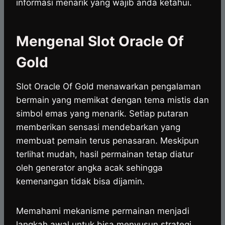
informasi menarik yang wajib anda ketahui.
Mengenal Slot Oracle Of
Gold
Slot Oracle Of Gold menawarkan pengalaman
bermain yang memikat dengan tema mistis dan
simbol emas yang menarik. Setiap putaran
memberikan sensasi mendebarkan yang
membuat pemain terus penasaran. Meskipun
terlihat mudah, hasil permainan tetap diatur
oleh generator angka acak sehingga
kemenangan tidak bisa dijamin.
Memahami mekanisme permainan menjadi
langkah awal untuk bisa menyusun strategi