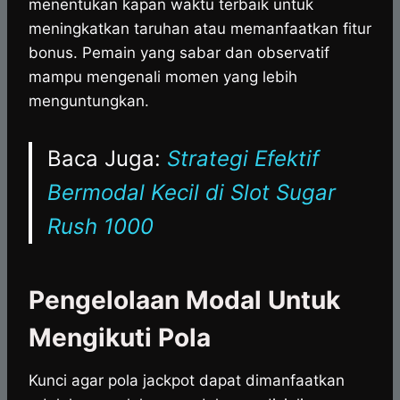
menentukan kapan waktu terbaik untuk
meningkatkan taruhan atau memanfaatkan fitur
bonus. Pemain yang sabar dan observatif
mampu mengenali momen yang lebih
menguntungkan.
Baca Juga:
Strategi Efektif
Bermodal Kecil di Slot Sugar
Rush 1000
Pengelolaan Modal Untuk
Mengikuti Pola
Kunci agar pola jackpot dapat dimanfaatkan