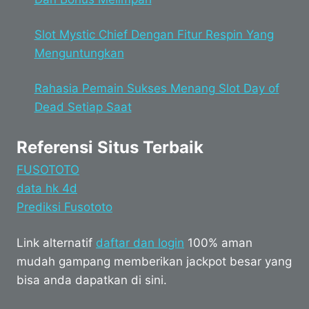
Slot Mystic Chief Dengan Fitur Respin Yang
Menguntungkan
Rahasia Pemain Sukses Menang Slot Day of
Dead Setiap Saat
Referensi Situs Terbaik
FUSOTOTO
data hk 4d
Prediksi Fusototo
Link alternatif
daftar dan login
100% aman
mudah gampang memberikan jackpot besar yang
bisa anda dapatkan di sini.