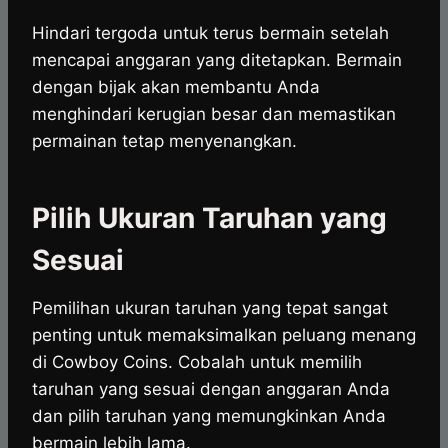
Hindari tergoda untuk terus bermain setelah
mencapai anggaran yang ditetapkan. Bermain
dengan bijak akan membantu Anda
menghindari kerugian besar dan memastikan
permainan tetap menyenangkan.
Pilih Ukuran Taruhan yang
Sesuai
Pemilihan ukuran taruhan yang tepat sangat
penting untuk memaksimalkan peluang menang
di Cowboy Coins. Cobalah untuk memilih
taruhan yang sesuai dengan anggaran Anda
dan pilih taruhan yang memungkinkan Anda
bermain lebih lama.