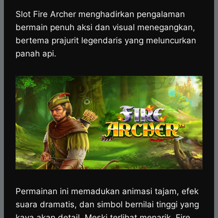
h
a
e
e
k
i
a
c
s
l
y
n
Slot Fire Archer menghadirkan pengalaman
t
e
s
e
p
e
bermain penuh aksi dan visual menegangkan,
s
b
e
g
e
bertema prajurit legendaris yang meluncurkan
A
o
n
r
panah api.
p
o
g
a
p
k
e
m
r
Permainan ini memadukan animasi tajam, efek
suara dramatis, dan simbol bernilai tinggi yang
kaya akan detail. Meski terlihat menarik, Fire