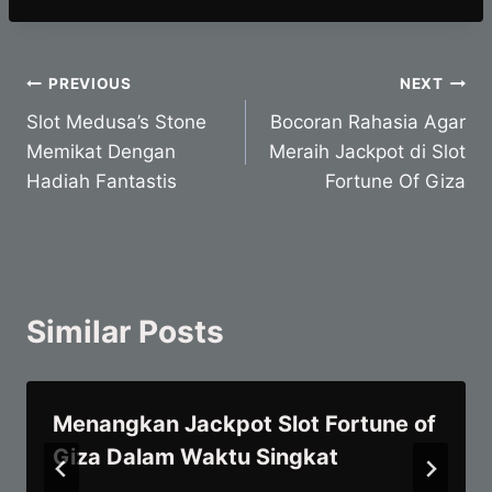
Post
PREVIOUS
NEXT
Slot Medusa’s Stone
Bocoran Rahasia Agar
navigation
Memikat Dengan
Meraih Jackpot di Slot
Hadiah Fantastis
Fortune Of Giza
Similar Posts
Menangkan Jackpot Slot Fortune of
Giza Dalam Waktu Singkat