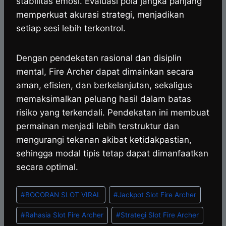
stabilitas emosi. Evaluasi pola jangka panjang
memperkuat akurasi strategi, menjadikan
setiap sesi lebih terkontrol.
Dengan pendekatan rasional dan disiplin
mental, Fire Archer dapat dimainkan secara
aman, efisien, dan berkelanjutan, sekaligus
memaksimalkan peluang hasil dalam batas
risiko yang terkendali. Pendekatan ini membuat
permainan menjadi lebih terstruktur dan
mengurangi tekanan akibat ketidakpastian,
sehingga modal tipis tetap dapat dimanfaatkan
secara optimal.
Post
#
BOCORAN SLOT VIRAL
#
Jackpot Slot Fire Archer
Tags:
#
Rahasia Slot Fire Archer
#
Strategi Slot Fire Archer