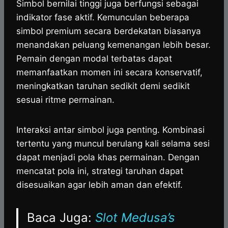
Simbol bernilai tinggi juga berfungsi sebagai
indikator fase aktif. Kemunculan beberapa
simbol premium secara berdekatan biasanya
menandakan peluang kemenangan lebih besar.
Pemain dengan modal terbatas dapat
memanfaatkan momen ini secara konservatif,
meningkatkan taruhan sedikit demi sedikit
sesuai ritme permainan.
Interaksi antar simbol juga penting. Kombinasi
tertentu yang muncul berulang kali selama sesi
dapat menjadi pola khas permainan. Dengan
mencatat pola ini, strategi taruhan dapat
disesuaikan agar lebih aman dan efektif.
Baca Juga:
Slot Medusa’s