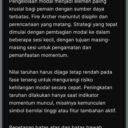
Pengelolaan modal menjadi elemen paling
krusial bagi pemain dengan sumber daya
terbatas. Fire Archer menuntut disiplin dan
perencanaan yang matang. Strategi yang tepat
dimulai dengan pembagian modal ke dalam
beberapa sesi kecil, dengan tujuan masing-
masing sesi untuk pengamatan dan
pemanfaatan momentum.
Nilai taruhan harus dijaga tetap rendah pada
fase tenang untuk mengurangi risiko
kehilangan modal secara cepat. Peningkatan
taruhan dilakukan hanya saat indikator
momentum muncul, misalnya kemunculan
simbol bernilai tinggi atau fitur tambahan aktif.
Penetapan batas atas dan batas bawah