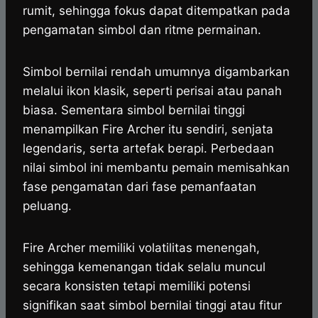
rumit, sehingga fokus dapat ditempatkan pada
pengamatan simbol dan ritme permainan.
Simbol bernilai rendah umumnya digambarkan
melalui ikon klasik, seperti perisai atau panah
biasa. Sementara simbol bernilai tinggi
menampilkan Fire Archer itu sendiri, senjata
legendaris, serta artefak berapi. Perbedaan
nilai simbol ini membantu pemain memisahkan
fase pengamatan dari fase pemanfaatan
peluang.
Fire Archer memiliki volatilitas menengah,
sehingga kemenangan tidak selalu muncul
secara konsisten tetapi memiliki potensi
signifikan saat simbol bernilai tinggi atau fitur