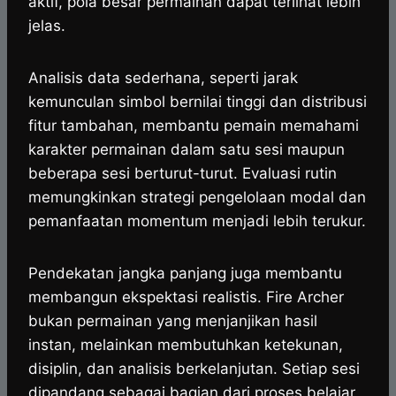
aktif, pola besar permainan dapat terlihat lebih
jelas.
Analisis data sederhana, seperti jarak
kemunculan simbol bernilai tinggi dan distribusi
fitur tambahan, membantu pemain memahami
karakter permainan dalam satu sesi maupun
beberapa sesi berturut-turut. Evaluasi rutin
memungkinkan strategi pengelolaan modal dan
pemanfaatan momentum menjadi lebih terukur.
Pendekatan jangka panjang juga membantu
membangun ekspektasi realistis. Fire Archer
bukan permainan yang menjanjikan hasil
instan, melainkan membutuhkan ketekunan,
disiplin, dan analisis berkelanjutan. Setiap sesi
dipandang sebagai bagian dari proses belajar,