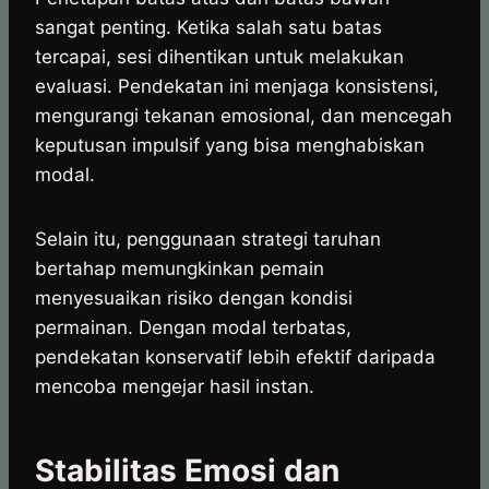
sangat penting. Ketika salah satu batas
tercapai, sesi dihentikan untuk melakukan
evaluasi. Pendekatan ini menjaga konsistensi,
mengurangi tekanan emosional, dan mencegah
keputusan impulsif yang bisa menghabiskan
modal.
Selain itu, penggunaan strategi taruhan
bertahap memungkinkan pemain
menyesuaikan risiko dengan kondisi
permainan. Dengan modal terbatas,
pendekatan konservatif lebih efektif daripada
mencoba mengejar hasil instan.
Stabilitas Emosi dan