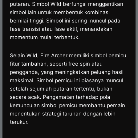
putaran. Simbol Wild berfungsi menggantikan
simbol lain untuk membentuk kombinasi
bernilai tinggi. Simbol ini sering muncul pada
fase transisi atau fase aktif, menandakan
momentum mulai terbentuk.
Selain Wild, Fire Archer memiliki simbol pemicu
fitur tambahan, seperti free spin atau
pengganda, yang meningkatkan peluang hasil
maksimal. Simbol pemicu ini biasanya muncul
setelah sejumlah putaran tertentu, bukan
secara acak. Pengamatan terhadap pola
kemunculan simbol pemicu membantu pemain
menentukan strategi taruhan dengan lebih
terukur.