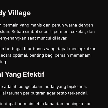
y Village
an bermain yang manis dan penuh warna dengan
an. Setiap simbol seperti permen, cokelat, dan
enyenangkan saat muncul di layar.
an berbagai fitur bonus yang dapat meningkatkan
ecara optimal, penting bagi pemain memahami
ing.
l Yang Efektif
ge adalah pengelolaan modal yang bijaksana.
ai taruhan per putaran agar tetap terkendali.
in dapat bermain lebih lama dan meningkatkan