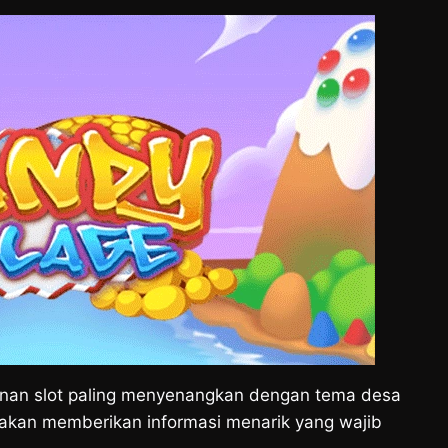
ainan slot paling menyenangkan dengan tema desa
akan memberikan informasi menarik yang wajib