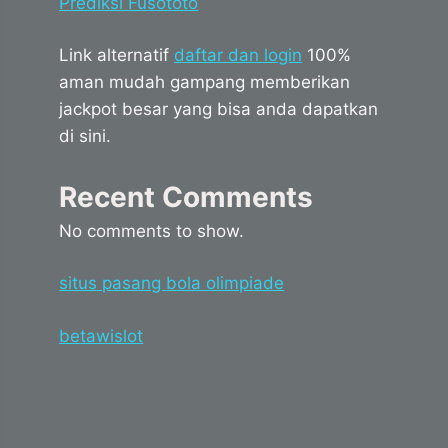
Prediksi Fusototo
Link alternatif
daftar dan login
100%
aman mudah gampang memberikan
jackpot besar yang bisa anda dapatkan
di sini.
Recent Comments
No comments to show.
situs pasang bola olimpiade
betawislot