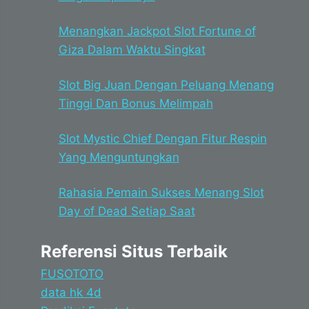
Menangkan Jackpot Slot Fortune of
Giza Dalam Waktu Singkat
Slot Big Juan Dengan Peluang Menang
Tinggi Dan Bonus Melimpah
Slot Mystic Chief Dengan Fitur Respin
Yang Menguntungkan
Rahasia Pemain Sukses Menang Slot
Day of Dead Setiap Saat
Referensi Situs Terbaik
FUSOTOTO
data hk 4d