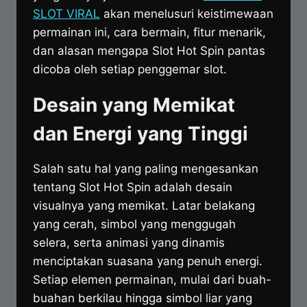
SLOT VIRAL
akan menelusuri keistimewaan
permainan ini, cara bermain, fitur menarik,
dan alasan mengapa Slot Hot Spin pantas
dicoba oleh setiap penggemar slot.
Desain yang Memikat
dan Energi yang Tinggi
Salah satu hal yang paling mengesankan
tentang Slot Hot Spin adalah desain
visualnya yang memikat. Latar belakang
yang cerah, simbol yang menggugah
selera, serta animasi yang dinamis
menciptakan suasana yang penuh energi.
Setiap elemen permainan, mulai dari buah-
buahan berkilau hingga simbol liar yang