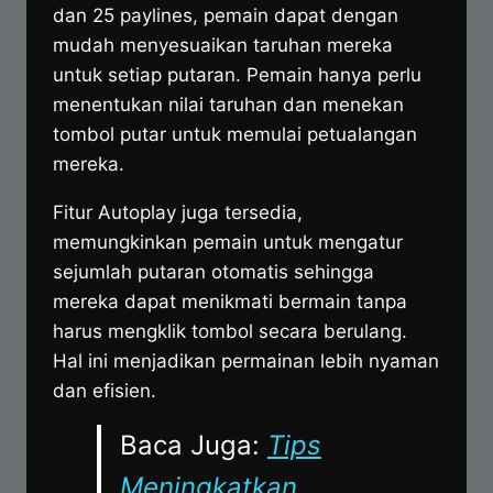
dan 25 paylines, pemain dapat dengan
mudah menyesuaikan taruhan mereka
untuk setiap putaran. Pemain hanya perlu
menentukan nilai taruhan dan menekan
tombol putar untuk memulai petualangan
mereka.
Fitur Autoplay juga tersedia,
memungkinkan pemain untuk mengatur
sejumlah putaran otomatis sehingga
mereka dapat menikmati bermain tanpa
harus mengklik tombol secara berulang.
Hal ini menjadikan permainan lebih nyaman
dan efisien.
Baca Juga:
Tips
Meningkatkan