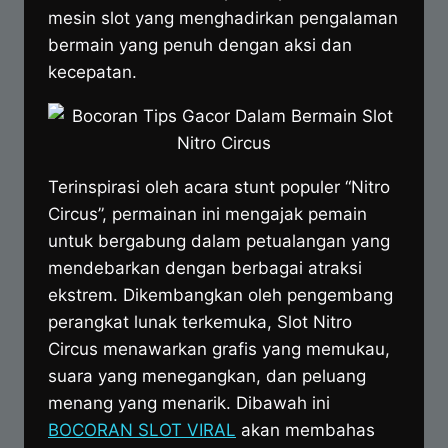
mesin slot yang menghadirkan pengalaman
bermain yang penuh dengan aksi dan
kecepatan.
Terinspirasi oleh acara stunt populer “Nitro
Circus”, permainan ini mengajak pemain
untuk bergabung dalam petualangan yang
mendebarkan dengan berbagai atraksi
ekstrem. Dikembangkan oleh pengembang
perangkat lunak terkemuka, Slot Nitro
Circus menawarkan grafis yang memukau,
suara yang menegangkan, dan peluang
menang yang menarik. Dibawah ini
BOCORAN SLOT VIRAL
akan membahas