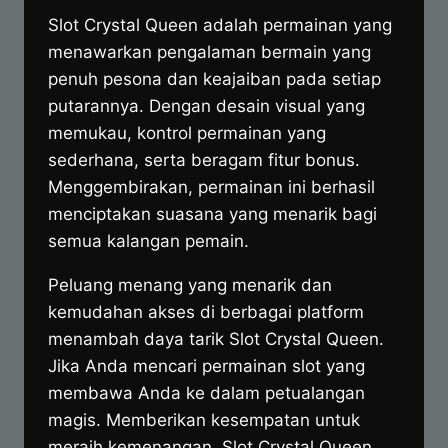
Slot Crystal Queen adalah permainan yang
menawarkan pengalaman bermain yang
penuh pesona dan keajaiban pada setiap
putarannya. Dengan desain visual yang
memukau, kontrol permainan yang
sederhana, serta beragam fitur bonus.
Menggembirakan, permainan ini berhasil
menciptakan suasana yang menarik bagi
semua kalangan pemain.
Peluang menang yang menarik dan
kemudahan akses di berbagai platform
menambah daya tarik Slot Crystal Queen.
Jika Anda mencari permainan slot yang
membawa Anda ke dalam petualangan
magis. Memberikan kesempatan untuk
meraih kemenangan, Slot Crystal Queen