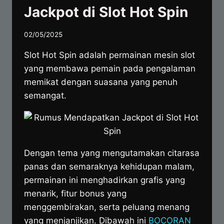
Jackpot di Slot Hot Spin
02/05/2025
Slot Hot Spin adalah permainan mesin slot
yang membawa pemain pada pengalaman
memikat dengan suasana yang penuh
semangat.
Dengan tema yang mengutamakan citarasa
panas dan semaraknya kehidupan malam,
permainan ini menghadirkan grafis yang
menarik, fitur bonus yang
menggembirakan, serta peluang menang
yang menjanjikan. Dibawah ini
BOCORAN