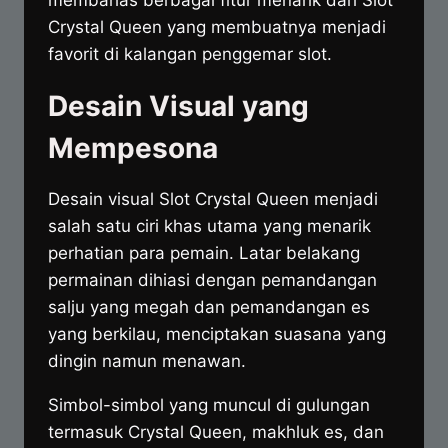
membahas berbagai fitur menarik dari Slot
Crystal Queen yang membuatnya menjadi
favorit di kalangan penggemar slot.
Desain Visual yang
Mempesona
Desain visual Slot Crystal Queen menjadi
salah satu ciri khas utama yang menarik
perhatian para pemain. Latar belakang
permainan dihiasi dengan pemandangan
salju yang megah dan pemandangan es
yang berkilau, menciptakan suasana yang
dingin namun menawan.
Simbol-simbol yang muncul di gulungan
termasuk Crystal Queen, makhluk es, dan