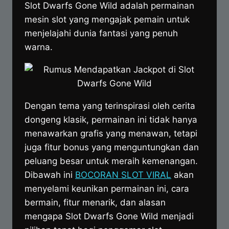
Slot Dwarfs Gone Wild adalah permainan
mesin slot yang mengajak pemain untuk
menjelajahi dunia fantasi yang penuh
warna.
Dengan tema yang terinspirasi oleh cerita
dongeng klasik, permainan ini tidak hanya
menawarkan grafis yang menawan, tetapi
juga fitur bonus yang menguntungkan dan
peluang besar untuk meraih kemenangan.
Dibawah ini
BOCORAN SLOT VIRAL
akan
menyelami keunikan permainan ini, cara
bermain, fitur menarik, dan alasan
mengapa Slot Dwarfs Gone Wild menjadi