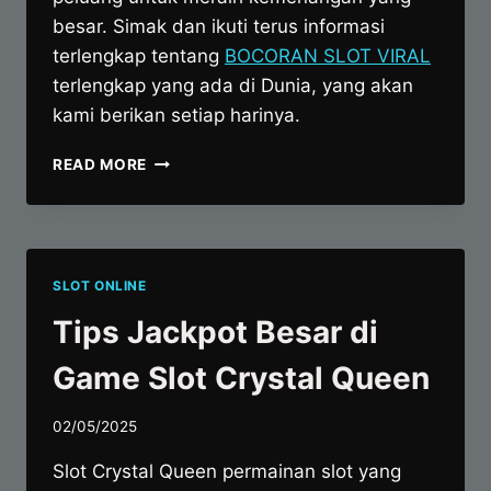
besar. Simak dan ikuti terus informasi
terlengkap tentang
BOCORAN SLOT VIRAL
terlengkap yang ada di Dunia, yang akan
kami berikan setiap harinya.
BOCORAN
READ MORE
TIPS
GACOR
DALAM
BERMAIN
SLOT
SLOT ONLINE
NITRO
CIRCUS
Tips Jackpot Besar di
Game Slot Crystal Queen
02/05/2025
Slot Crystal Queen permainan slot yang