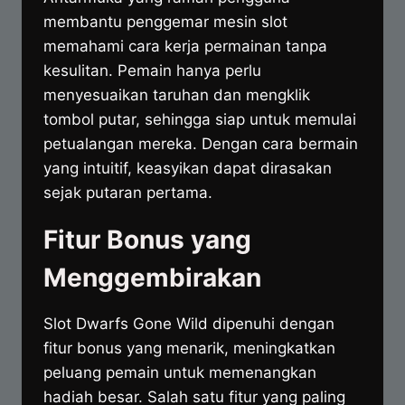
membantu penggemar mesin slot
memahami cara kerja permainan tanpa
kesulitan. Pemain hanya perlu
menyesuaikan taruhan dan mengklik
tombol putar, sehingga siap untuk memulai
petualangan mereka. Dengan cara bermain
yang intuitif, keasyikan dapat dirasakan
sejak putaran pertama.
Fitur Bonus yang
Menggembirakan
Slot Dwarfs Gone Wild dipenuhi dengan
fitur bonus yang menarik, meningkatkan
peluang pemain untuk memenangkan
hadiah besar. Salah satu fitur yang paling