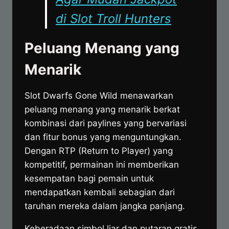
di Slot Troll Hunters
Peluang Menang yang
Menarik
Slot Dwarfs Gone Wild menawarkan
peluang menang yang menarik berkat
kombinasi dari paylines yang bervariasi
dan fitur bonus yang menguntungkan.
Dengan RTP (Return to Player) yang
kompetitif, permainan ini memberikan
kesempatan bagi pemain untuk
mendapatkan kembali sebagian dari
taruhan mereka dalam jangka panjang.
Keberadaan simbol liar dan putaran gratis