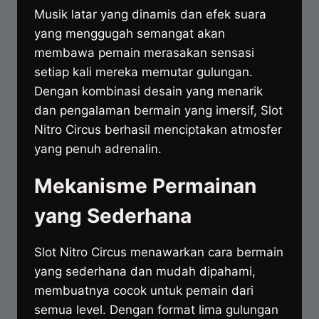
Musik latar yang dinamis dan efek suara
yang menggugah semangat akan
membawa pemain merasakan sensasi
setiap kali mereka memutar gulungan.
Dengan kombinasi desain yang menarik
dan pengalaman bermain yang imersif, Slot
Nitro Circus berhasil menciptakan atmosfer
yang penuh adrenalin.
Mekanisme Permainan
yang Sederhana
Slot Nitro Circus menawarkan cara bermain
yang sederhana dan mudah dipahami,
membuatnya cocok untuk pemain dari
semua level. Dengan format lima gulungan