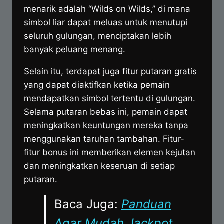
menarik adalah “Wilds on Wilds,” di mana
simbol liar dapat meluas untuk menutupi
seluruh gulungan, menciptakan lebih
banyak peluang menang.
Selain itu, terdapat juga fitur putaran gratis
yang dapat diaktifkan ketika pemain
mendapatkan simbol tertentu di gulungan.
Selama putaran bebas ini, pemain dapat
meningkatkan keuntungan mereka tanpa
menggunakan taruhan tambahan. Fitur-
fitur bonus ini memberikan elemen kejutan
dan meningkatkan keseruan di setiap
putaran.
Baca Juga:
Panduan
Agar Mudah Jackpot