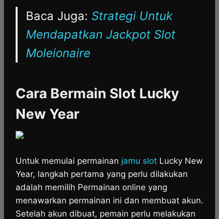
Baca Juga:
Strategi Untuk
Mendapatkan Jackpot Slot
Moleionaire
Cara Bermain Slot Lucky
New Year
Untuk memulai permainan
jamu slot
Lucky New
Year, langkah pertama yang perlu dilakukan
adalah memilih Permainan online yang
menawarkan permainan ini dan membuat akun.
Setelah akun dibuat, pemain perlu melakukan