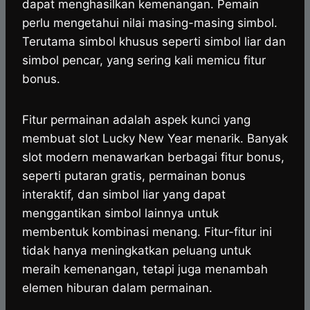
dapat menghasilkan kemenangan. Pemain
perlu mengetahui nilai masing-masing simbol.
Terutama simbol khusus seperti simbol liar dan
simbol pencar, yang sering kali memicu fitur
bonus.
Fitur permainan adalah aspek kunci yang
membuat slot Lucky New Year menarik. Banyak
slot modern menawarkan berbagai fitur bonus,
seperti putaran gratis, permainan bonus
interaktif, dan simbol liar yang dapat
menggantikan simbol lainnya untuk
membentuk kombinasi menang. Fitur-fitur ini
tidak hanya meningkatkan peluang untuk
meraih kemenangan, tetapi juga menambah
elemen hiburan dalam permainan.