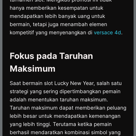
hanya memberikan kesempatan untuk
mendapatkan lebih banyak uang untuk
bermain, tetapi juga menambah elemen
kompetitif yang menyenangkan di
versace 4d
.
Fokus pada Taruhan
Maksimum
Saat bermain slot Lucky New Year, salah satu
strategi yang sering dipertimbangkan pemain
adalah menentukan taruhan maksimum.
Taruhan maksimum dapat memberikan peluang
lebih besar untuk mendapatkan kemenangan
yang lebih tinggi. Terutama ketika pemain
berhasil mendaratkan kombinasi simbol yang