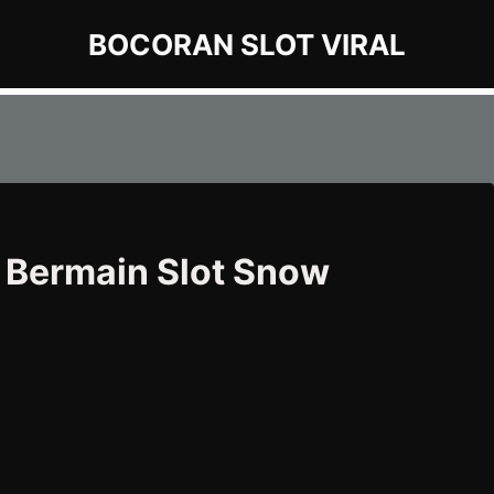
BOCORAN SLOT VIRAL
 Bermain Slot Snow