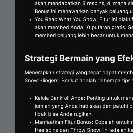
akan mendapatkan 3 respins, di mana si
Bonus ini menawarkan banyak peluang
You Reap What You Snow: Fitur ini diakt
akan memberi Anda 10 putaran gratis. Se
memberi peluang lebih besar untuk men
Strategi Bermain yang Efek
Menerapkan strategi yang tepat dapat mem
Snow Slingers. Berikut adalah beberapa tips
Kelola Bankroll Anda: Penting untuk me
jumlah yang Anda habiskan dan patuhi b
tidak bisa Anda rugikan.
Manfaatkan Fitur Bonus: Cobalah untuk m
free spins dan Throw Snow! Ini adalah 