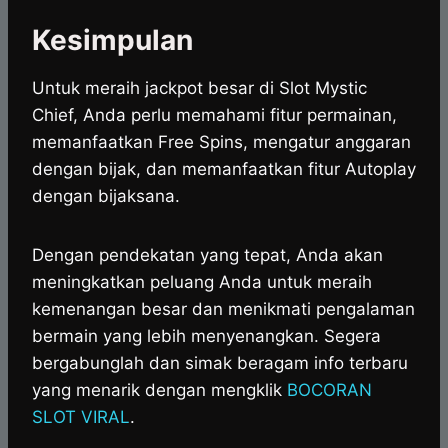
Kesimpulan
Untuk meraih jackpot besar di Slot Mystic
Chief, Anda perlu memahami fitur permainan,
memanfaatkan Free Spins, mengatur anggaran
dengan bijak, dan memanfaatkan fitur Autoplay
dengan bijaksana.
Dengan pendekatan yang tepat, Anda akan
meningkatkan peluang Anda untuk meraih
kemenangan besar dan menikmati pengalaman
bermain yang lebih menyenangkan. Segera
bergabunglah dan simak beragam info terbaru
yang menarik dengan mengklik
BOCORAN
SLOT VIRAL
.