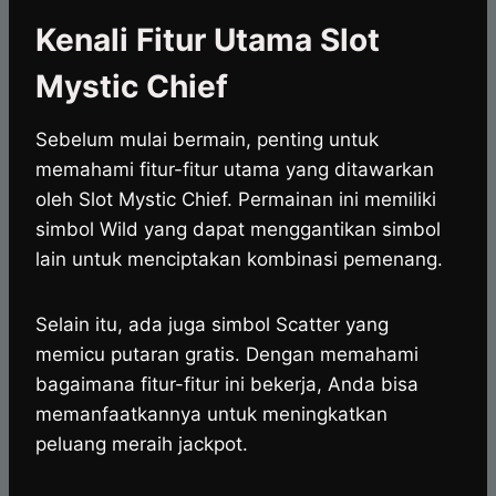
Kenali Fitur Utama Slot
Mystic Chief
Sebelum mulai bermain, penting untuk
memahami fitur-fitur utama yang ditawarkan
oleh Slot Mystic Chief. Permainan ini memiliki
simbol Wild yang dapat menggantikan simbol
lain untuk menciptakan kombinasi pemenang.
Selain itu, ada juga simbol Scatter yang
memicu putaran gratis. Dengan memahami
bagaimana fitur-fitur ini bekerja, Anda bisa
memanfaatkannya untuk meningkatkan
peluang meraih jackpot.