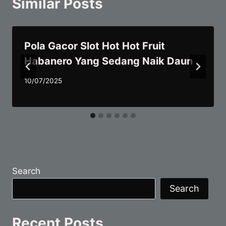
Similar Posts
Pola Gacor Slot Hot Hot Fruit
Habanero Yang Sedang Naik Daun
10/07/2025
Search
Search
Recent Posts