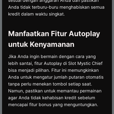
sesuai dengan anggaran Anda dan pastikan
Anda tidak terburu-buru menghabiskan semua
kredit dalam waktu singkat.
Manfaatkan Fitur Autoplay
untuk Kenyamanan
Jika Anda ingin bermain dengan cara yang
lebih santai, fitur Autoplay di Slot Mystic Chief
bisa menjadi pilihan. Fitur ini memungkinkan
Anda untuk mengatur jumlah putaran otomatis
tanpa perlu menekan tombol setiap saat.
Namun, pastikan untuk memantau permainan
agar Anda tidak kehabisan kredit sebelum
mencapai fitur bonus yang menguntungkan.