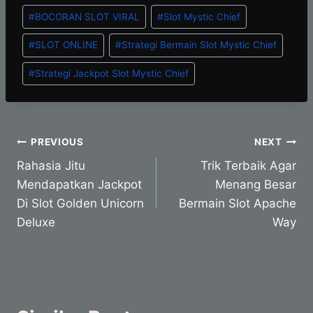
Post
#
BOCORAN SLOT VIRAL
#
Slot Mystic Chief
Tags:
#
SLOT ONLINE
#
Strategi Bermain Slot Mystic Chief
#
Strategi Jackpot Slot Mystic Chief
Post
PREVIOUS
NEXT
Rahasia Jitu
Trik Terbaik Agar
navigation
Mendapatkan Jackpot
Menang Besar
Di Slot Golden Unicorn
Bermain Slot Apache
Deluxe
Way