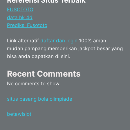
Referensi Situs Terbaik
FUSOTOTO
data hk 4d
Prediksi Fusototo
Link alternatif
daftar dan login
100% aman
mudah gampang memberikan jackpot besar yang
bisa anda dapatkan di sini.
Recent Comments
No comments to show.
situs pasang bola olimpiade
betawislot