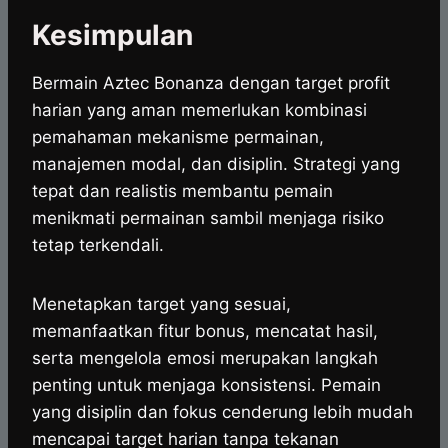
Kesimpulan
Bermain Aztec Bonanza dengan target profit
harian yang aman memerlukan kombinasi
pemahaman mekanisme permainan,
manajemen modal, dan disiplin. Strategi yang
tepat dan realistis membantu pemain
menikmati permainan sambil menjaga risiko
tetap terkendali.
Menetapkan target yang sesuai,
memanfaatkan fitur bonus, mencatat hasil,
serta mengelola emosi merupakan langkah
penting untuk menjaga konsistensi. Pemain
yang disiplin dan fokus cenderung lebih mudah
mencapai target harian tanpa tekanan