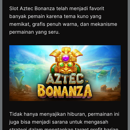
h
a
e
e
k
i
a
c
s
l
y
n
Slot Aztec Bonanza telah menjadi favorit
t
e
s
e
p
e
banyak pemain karena tema kuno yang
s
b
e
g
e
memikat, grafis penuh warna, dan mekanisme
A
o
n
r
permainan yang seru.
p
o
g
a
p
k
e
m
r
Tidak hanya menyajikan hiburan, permainan ini
juga bisa menjadi sarana untuk mengasah
strategi dalam menetapkan target profit harian