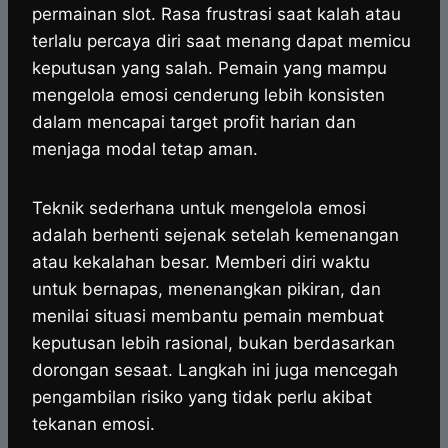
permainan slot. Rasa frustrasi saat kalah atau
terlalu percaya diri saat menang dapat memicu
keputusan yang salah. Pemain yang mampu
mengelola emosi cenderung lebih konsisten
dalam mencapai target profit harian dan
menjaga modal tetap aman.
Teknik sederhana untuk mengelola emosi
adalah berhenti sejenak setelah kemenangan
atau kekalahan besar. Memberi diri waktu
untuk bernapas, menenangkan pikiran, dan
menilai situasi membantu pemain membuat
keputusan lebih rasional, bukan berdasarkan
dorongan sesaat. Langkah ini juga mencegah
pengambilan risiko yang tidak perlu akibat
tekanan emosi.