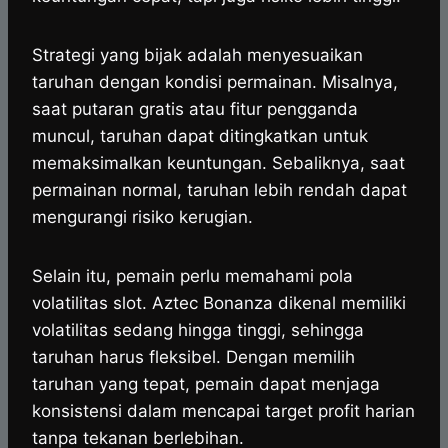
Strategi yang bijak adalah menyesuaikan
taruhan dengan kondisi permainan. Misalnya,
saat putaran gratis atau fitur pengganda
muncul, taruhan dapat ditingkatkan untuk
memaksimalkan keuntungan. Sebaliknya, saat
permainan normal, taruhan lebih rendah dapat
mengurangi risiko kerugian.
Selain itu, pemain perlu memahami pola
volatilitas slot. Aztec Bonanza dikenal memiliki
volatilitas sedang hingga tinggi, sehingga
taruhan harus fleksibel. Dengan memilih
taruhan yang tepat, pemain dapat menjaga
konsistensi dalam mencapai target profit harian
tanpa tekanan berlebihan.