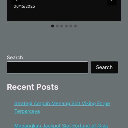
06/15/2025
Search
Search
Recent Posts
Strategi Ampuh Menang Slot Viking Forge
Terpercaya
Menangkan Jackpot Slot Fortune of Giza