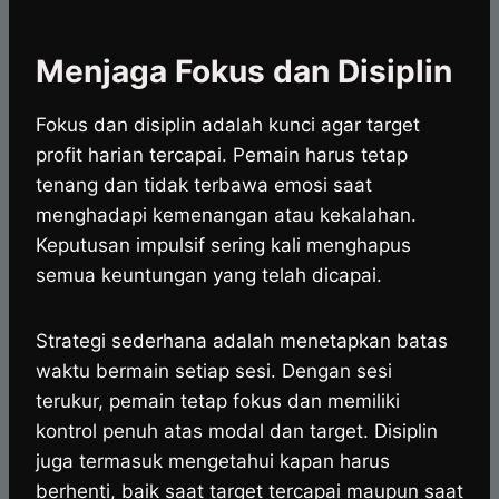
Menjaga Fokus dan Disiplin
Fokus dan disiplin adalah kunci agar target
profit harian tercapai. Pemain harus tetap
tenang dan tidak terbawa emosi saat
menghadapi kemenangan atau kekalahan.
Keputusan impulsif sering kali menghapus
semua keuntungan yang telah dicapai.
Strategi sederhana adalah menetapkan batas
waktu bermain setiap sesi. Dengan sesi
terukur, pemain tetap fokus dan memiliki
kontrol penuh atas modal dan target. Disiplin
juga termasuk mengetahui kapan harus
berhenti, baik saat target tercapai maupun saat