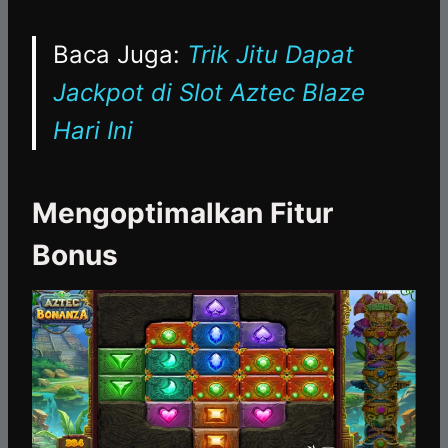
Baca Juga:
Trik Jitu Dapat
Jackpot di Slot Aztec Blaze
Hari Ini
Mengoptimalkan Fitur
Bonus