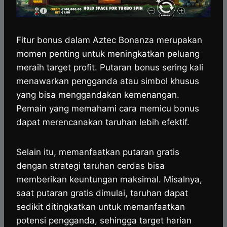
Fitur bonus dalam Aztec Bonanza merupakan
momen penting untuk meningkatkan peluang
meraih target profit. Putaran bonus sering kali
menawarkan pengganda atau simbol khusus
yang bisa menggandakan kemenangan.
Pemain yang memahami cara memicu bonus
dapat merencanakan taruhan lebih efektif.
Selain itu, memanfaatkan putaran gratis
dengan strategi taruhan cerdas bisa
memberikan keuntungan maksimal. Misalnya,
saat putaran gratis dimulai, taruhan dapat
sedikit ditingkatkan untuk memanfaatkan
potensi pengganda, sehingga target harian