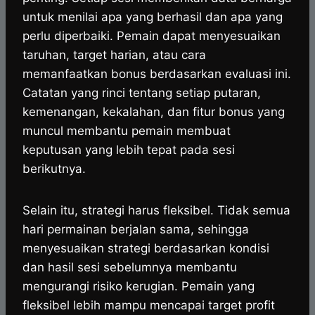
untuk menilai apa yang berhasil dan apa yang
perlu diperbaiki. Pemain dapat menyesuaikan
taruhan, target harian, atau cara
memanfaatkan bonus berdasarkan evaluasi ini.
Catatan yang rinci tentang setiap putaran,
kemenangan, kekalahan, dan fitur bonus yang
muncul membantu pemain membuat
keputusan yang lebih tepat pada sesi
berikutnya.
Selain itu, strategi harus fleksibel. Tidak semua
hari permainan berjalan sama, sehingga
menyesuaikan strategi berdasarkan kondisi
dan hasil sesi sebelumnya membantu
mengurangi risiko kerugian. Pemain yang
fleksibel lebih mampu mencapai target profit