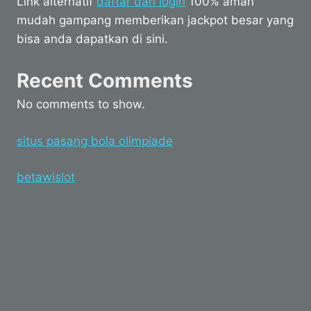
Link alternatif
daftar dan login
100% aman
mudah gampang memberikan jackpot besar yang
bisa anda dapatkan di sini.
Recent Comments
No comments to show.
situs pasang bola olimpiade
betawislot
© 2026
BOCORAN SLOT VIRAL