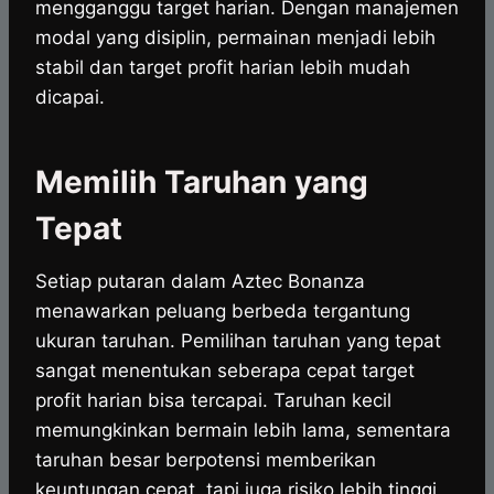
mengganggu target harian. Dengan manajemen
modal yang disiplin, permainan menjadi lebih
stabil dan target profit harian lebih mudah
dicapai.
Memilih Taruhan yang
Tepat
Setiap putaran dalam Aztec Bonanza
menawarkan peluang berbeda tergantung
ukuran taruhan. Pemilihan taruhan yang tepat
sangat menentukan seberapa cepat target
profit harian bisa tercapai. Taruhan kecil
memungkinkan bermain lebih lama, sementara
taruhan besar berpotensi memberikan
keuntungan cepat, tapi juga risiko lebih tinggi.