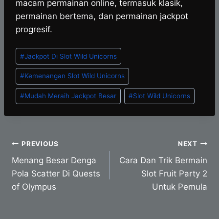
macam permainan online, termasuk klasik,
permainan bertema, dan permainan jackpot
progresif.
Post
#
Jackpot Di Slot Wild Unicorns
Tags:
#
Kemenangan Slot Wild Unicorns
#
Mudah Meraih Jackpot Besar
#
Slot Wild Unicorns
Post
PREVIOUS
NEXT
Menang Besar Denga
Cara Dan Trik Bermain
navigation
Pola Scatter Di Quests
Slot Fruit Party 2
of Olympus
Untuk Pemula