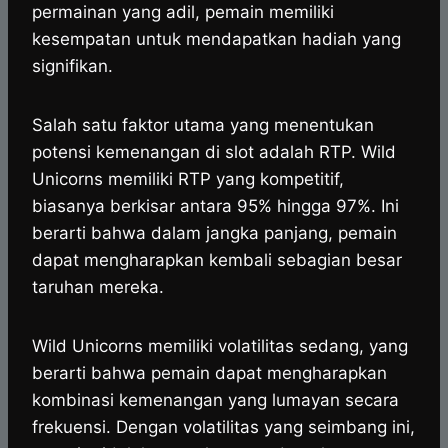
permainan yang adil, pemain memiliki
kesempatan untuk mendapatkan hadiah yang
signifikan.
Salah satu faktor utama yang menentukan
potensi kemenangan di slot adalah RTP. Wild
Unicorns memiliki RTP yang kompetitif,
biasanya berkisar antara 95% hingga 97%. Ini
berarti bahwa dalam jangka panjang, pemain
dapat mengharapkan kembali sebagian besar
taruhan mereka.
Wild Unicorns memiliki volatilitas sedang, yang
berarti bahwa pemain dapat mengharapkan
kombinasi kemenangan yang lumayan secara
frekuensi. Dengan volatilitas yang seimbang ini,