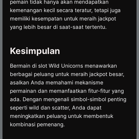
pemain tidak hanya akan mendapatkan
kemenangan kecil secara teratur, tetapi juga
memiliki kesempatan untuk meraih jackpot
yang lebih besar di saat-saat tertentu.
Kesimpulan
Bermain di slot Wild Unicorns menawarkan
berbagai peluang untuk meraih jackpot besar,
asalkan Anda memahami mekanisme
permainan dan memanfaatkan fitur-fitur yang
ada. Dengan mengenali simbol-simbol penting
seperti wild dan scatter, Anda dapat
meningkatkan peluang untuk membentuk
kombinasi pemenang.