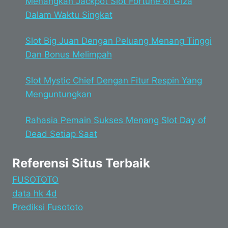
Menangkan Jackpot Slot Fortune of Giza
Dalam Waktu Singkat
Slot Big Juan Dengan Peluang Menang Tinggi
Dan Bonus Melimpah
Slot Mystic Chief Dengan Fitur Respin Yang
Menguntungkan
Rahasia Pemain Sukses Menang Slot Day of
Dead Setiap Saat
Referensi Situs Terbaik
FUSOTOTO
data hk 4d
Prediksi Fusototo