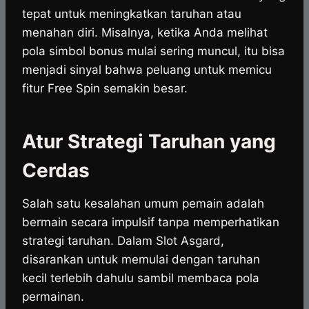
tepat untuk meningkatkan taruhan atau
menahan diri. Misalnya, ketika Anda melihat
pola simbol bonus mulai sering muncul, itu bisa
menjadi sinyal bahwa peluang untuk memicu
fitur Free Spin semakin besar.
Atur Strategi Taruhan yang
Cerdas
Salah satu kesalahan umum pemain adalah
bermain secara impulsif tanpa memperhatikan
strategi taruhan. Dalam Slot Asgard,
disarankan untuk memulai dengan taruhan
kecil terlebih dahulu sambil membaca pola
permainan.