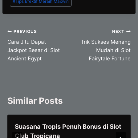
#
Tips Efektif Meraih Maxwin
Post
PREVIOUS
NEXT
Cara Jitu Dapat
Trik Sukses Menang
navigation
Jackpot Besar di Slot
Mudah di Slot
Ancient Egypt
Fairytale Fortune
Similar Posts
Suasana Tropis Penuh Bonus di Slot
Club Tropicana