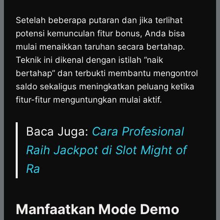
Setelah beberapa putaran dan jika terlihat
potensi kemunculan fitur bonus, Anda bisa
mulai menaikkan taruhan secara bertahap.
Teknik ini dikenal dengan istilah “naik
bertahap” dan terbukti membantu mengontrol
saldo sekaligus meningkatkan peluang ketika
fitur-fitur menguntungkan mulai aktif.
Baca Juga:
Cara Profesional
Raih Jackpot di Slot Might of
Ra
Manfaatkan Mode Demo