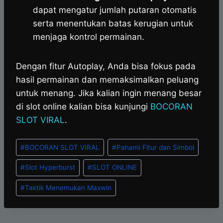
dapat mengatur jumlah putaran otomatis
serta menentukan batas kerugian untuk
menjaga kontrol permainan.
Dengan fitur Autoplay, Anda bisa fokus pada
hasil permainan dan memaksimalkan peluang
untuk menang. Jika kalian ingin menang besar
di slot online kalian bisa kunjungi
BOCORAN
SLOT VIRAL
.
Post
#
BOCORAN SLOT VIRAL
#
Pahami Fitur dan Simbol
Tags:
#
Slot Hyperburst
#
SLOT ONLINE
#
Taktik Menemukan Maxwin