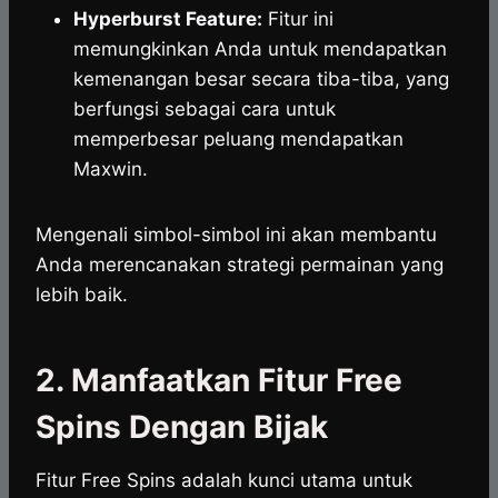
Hyperburst Feature:
Fitur ini
memungkinkan Anda untuk mendapatkan
kemenangan besar secara tiba-tiba, yang
berfungsi sebagai cara untuk
memperbesar peluang mendapatkan
Maxwin.
Mengenali simbol-simbol ini akan membantu
Anda merencanakan strategi permainan yang
lebih baik.
2.
Manfaatkan Fitur Free
Spins Dengan Bijak
Fitur Free Spins adalah kunci utama untuk