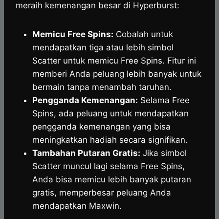
meraih kemenangan besar di Hyperburst:
Memicu Free Spins:
Cobalah untuk
mendapatkan tiga atau lebih simbol
Scatter untuk memicu Free Spins. Fitur ini
memberi Anda peluang lebih banyak untuk
bermain tanpa menambah taruhan.
Pengganda Kemenangan:
Selama Free
Spins, ada peluang untuk mendapatkan
pengganda kemenangan yang bisa
meningkatkan hadiah secara signifikan.
Tambahan Putaran Gratis:
Jika simbol
Scatter muncul lagi selama Free Spins,
Anda bisa memicu lebih banyak putaran
gratis, memperbesar peluang Anda
mendapatkan Maxwin.