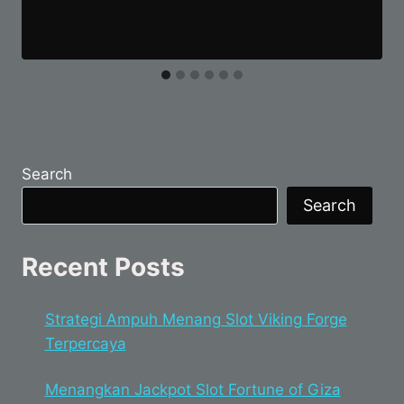
Search
Search
Recent Posts
Strategi Ampuh Menang Slot Viking Forge
Terpercaya
Menangkan Jackpot Slot Fortune of Giza