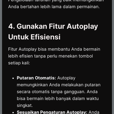
Anda bertahan lebih lama dalam permainan.
4.
Gunakan Fitur Autoplay
Untuk Efisiensi
Fitur Autoplay bisa membantu Anda bermain
lebih efisien tanpa perlu menekan tombol
setiap kali:
Putaran Otomatis:
Autoplay
memungkinkan Anda melakukan putaran
secara otomatis tanpa gangguan. Anda
bisa bermain lebih banyak dalam waktu
singkat.
Sesuaikan Pengaturan Autoplay:
Anda