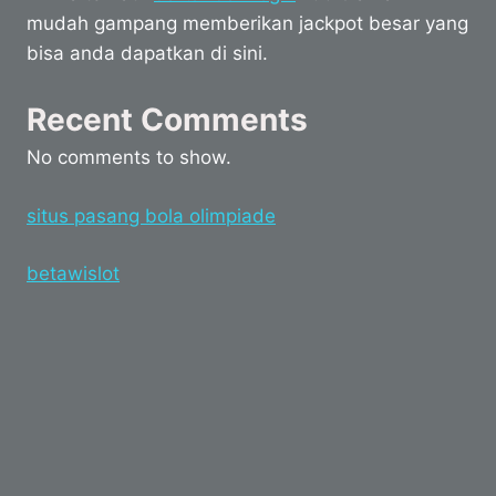
mudah gampang memberikan jackpot besar yang
bisa anda dapatkan di sini.
Recent Comments
No comments to show.
situs pasang bola olimpiade
betawislot
© 2026
BOCORAN SLOT VIRAL