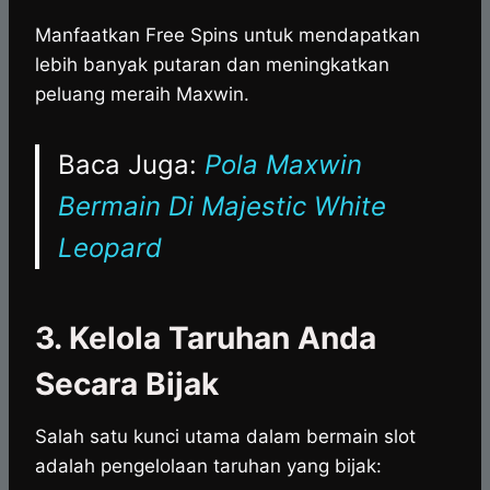
Manfaatkan Free Spins untuk mendapatkan
lebih banyak putaran dan meningkatkan
peluang meraih Maxwin.
Baca Juga:
Pola Maxwin
Bermain Di Majestic White
Leopard
3.
Kelola Taruhan Anda
Secara Bijak
Salah satu kunci utama dalam bermain slot
adalah pengelolaan taruhan yang bijak: