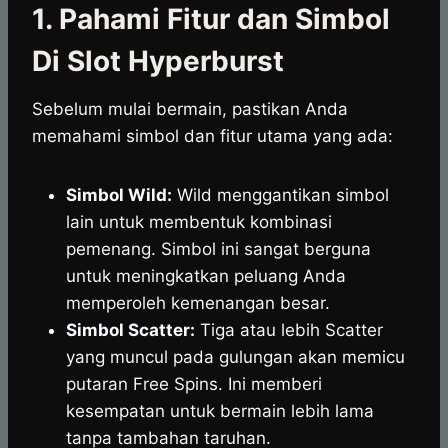
1.
Pahami Fitur dan Simbol
Di Slot Hyperburst
Sebelum mulai bermain, pastikan Anda
memahami simbol dan fitur utama yang ada:
Simbol Wild:
Wild menggantikan simbol
lain untuk membentuk kombinasi
pemenang. Simbol ini sangat berguna
untuk meningkatkan peluang Anda
memperoleh kemenangan besar.
Simbol Scatter:
Tiga atau lebih Scatter
yang muncul pada gulungan akan memicu
putaran Free Spins. Ini memberi
kesempatan untuk bermain lebih lama
tanpa tambahan taruhan.