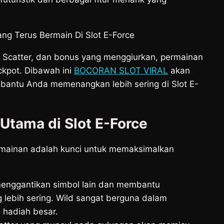
 Scatter, dan bonus yang menggiurkan, permainan
ckpot. Dibawah ini
BOCORAN SLOT VIRAL
akan
antu Anda memenangkan lebih sering di Slot E-
Utama di Slot E-Force
rmainan adalah kunci untuk memaksimalkan
menggantikan simbol lain dan membantu
lebih sering. Wild sangat berguna dalam
 hadiah besar.