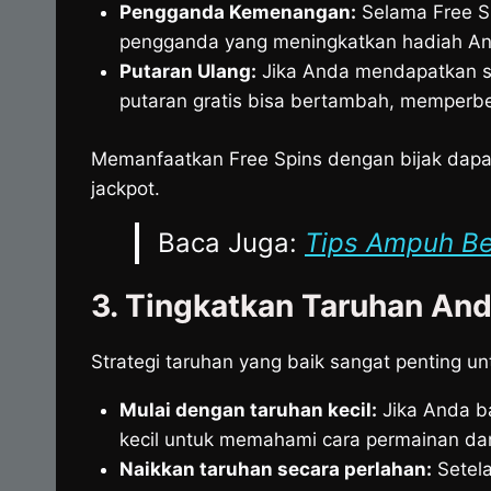
Pengganda Kemenangan:
Selama Free S
pengganda yang meningkatkan hadiah And
Putaran Ulang:
Jika Anda mendapatkan si
putaran gratis bisa bertambah, memperb
Memanfaatkan Free Spins dengan bijak dap
jackpot.
Baca Juga:
Tips Ampuh Be
3.
Tingkatkan Taruhan And
Strategi taruhan yang baik sangat penting un
Mulai dengan taruhan kecil:
Jika Anda b
kecil untuk memahami cara permainan dan
Naikkan taruhan secara perlahan:
Setela