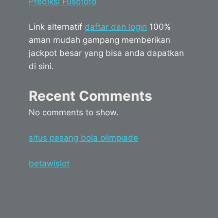
Prediksi Fusototo
Link alternatif
daftar dan login
100%
aman mudah gampang memberikan
jackpot besar yang bisa anda dapatkan
di sini.
Recent Comments
No comments to show.
situs pasang bola olimpiade
betawislot