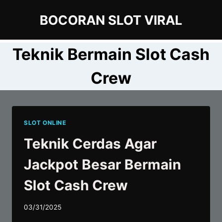
Skip
BOCORAN SLOT VIRAL
to
content
Teknik Bermain Slot Cash
Crew
SLOT ONLINE
Teknik Cerdas Agar
Jackpot Besar Bermain
Slot Cash Crew
03/31/2025