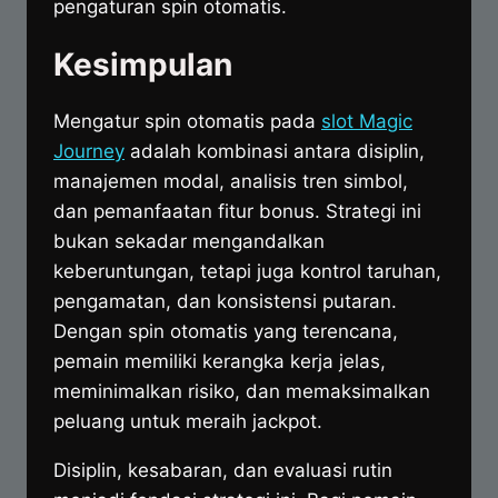
pengaturan spin otomatis.
Kesimpulan
Mengatur spin otomatis pada
slot Magic
Journey
adalah kombinasi antara disiplin,
manajemen modal, analisis tren simbol,
dan pemanfaatan fitur bonus. Strategi ini
bukan sekadar mengandalkan
keberuntungan, tetapi juga kontrol taruhan,
pengamatan, dan konsistensi putaran.
Dengan spin otomatis yang terencana,
pemain memiliki kerangka kerja jelas,
meminimalkan risiko, dan memaksimalkan
peluang untuk meraih jackpot.
Disiplin, kesabaran, dan evaluasi rutin