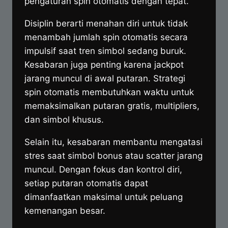
pengaturan spin otomatis dengan tepat.
Disiplin berarti menahan diri untuk tidak
menambah jumlah spin otomatis secara
impulsif saat tren simbol sedang buruk.
Kesabaran juga penting karena jackpot
jarang muncul di awal putaran. Strategi
spin otomatis membutuhkan waktu untuk
memaksimalkan putaran gratis, multipliers,
dan simbol khusus.
Selain itu, kesabaran membantu mengatasi
stres saat simbol bonus atau scatter jarang
muncul. Dengan fokus dan kontrol diri,
setiap putaran otomatis dapat
dimanfaatkan maksimal untuk peluang
kemenangan besar.