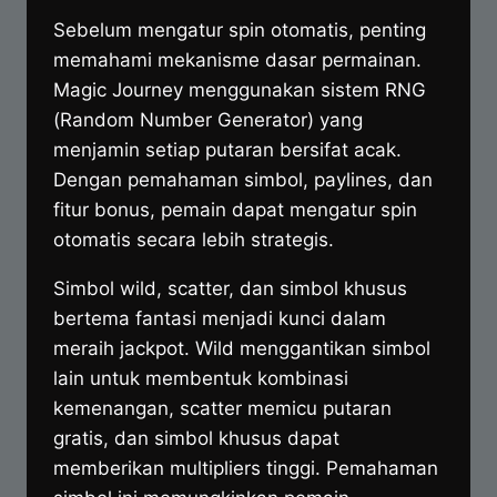
Sebelum mengatur spin otomatis, penting
memahami mekanisme dasar permainan.
Magic Journey menggunakan sistem RNG
(Random Number Generator) yang
menjamin setiap putaran bersifat acak.
Dengan pemahaman simbol, paylines, dan
fitur bonus, pemain dapat mengatur spin
otomatis secara lebih strategis.
Simbol wild, scatter, dan simbol khusus
bertema fantasi menjadi kunci dalam
meraih jackpot. Wild menggantikan simbol
lain untuk membentuk kombinasi
kemenangan, scatter memicu putaran
gratis, dan simbol khusus dapat
memberikan multipliers tinggi. Pemahaman