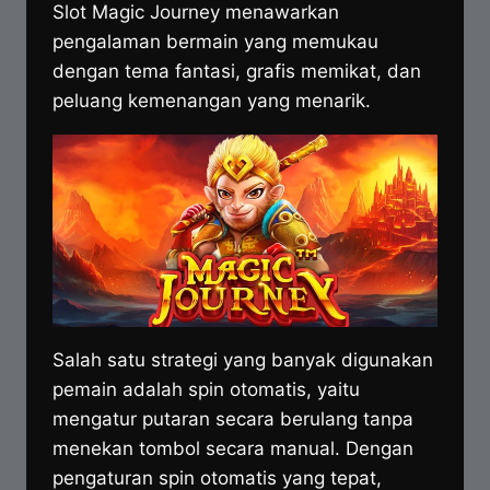
Slot Magic Journey menawarkan
pengalaman bermain yang memukau
dengan tema fantasi, grafis memikat, dan
peluang kemenangan yang menarik.
Salah satu strategi yang banyak digunakan
pemain adalah spin otomatis, yaitu
mengatur putaran secara berulang tanpa
menekan tombol secara manual. Dengan
pengaturan spin otomatis yang tepat,