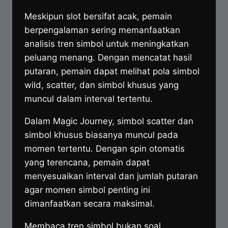
Meskipun slot bersifat acak, pemain
berpengalaman sering memanfaatkan
analisis tren simbol untuk meningkatkan
peluang menang. Dengan mencatat hasil
putaran, pemain dapat melihat pola simbol
wild, scatter, dan simbol khusus yang
muncul dalam interval tertentu.
Dalam Magic Journey, simbol scatter dan
simbol khusus biasanya muncul pada
momen tertentu. Dengan spin otomatis
yang terencana, pemain dapat
menyesuaikan interval dan jumlah putaran
agar momen simbol penting ini
dimanfaatkan secara maksimal.
Membaca tren simbol bukan soal