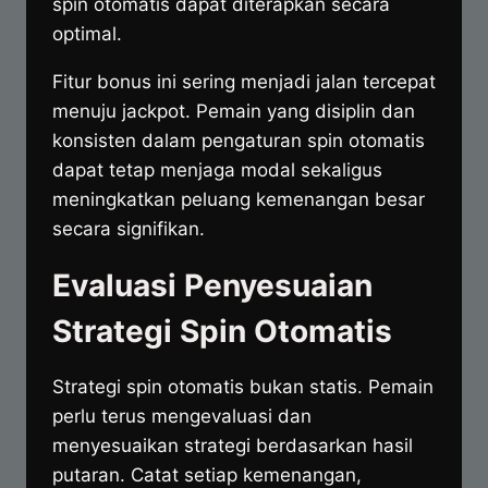
spin otomatis dapat diterapkan secara
optimal.
Fitur bonus ini sering menjadi jalan tercepat
menuju jackpot. Pemain yang disiplin dan
konsisten dalam pengaturan spin otomatis
dapat tetap menjaga modal sekaligus
meningkatkan peluang kemenangan besar
secara signifikan.
Evaluasi Penyesuaian
Strategi Spin Otomatis
Strategi spin otomatis bukan statis. Pemain
perlu terus mengevaluasi dan
menyesuaikan strategi berdasarkan hasil
putaran. Catat setiap kemenangan,