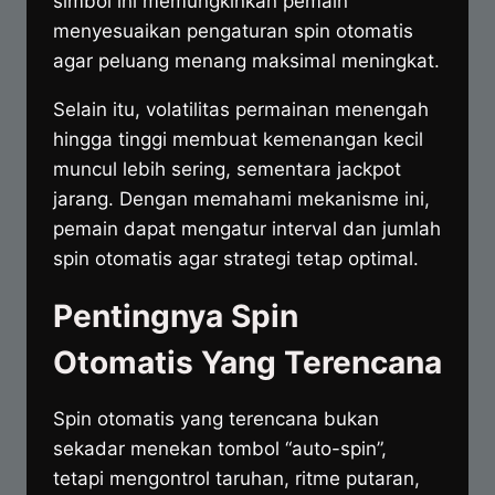
simbol ini memungkinkan pemain
menyesuaikan pengaturan spin otomatis
agar peluang menang maksimal meningkat.
Selain itu, volatilitas permainan menengah
hingga tinggi membuat kemenangan kecil
muncul lebih sering, sementara jackpot
jarang. Dengan memahami mekanisme ini,
pemain dapat mengatur interval dan jumlah
spin otomatis agar strategi tetap optimal.
Pentingnya Spin
Otomatis Yang Terencana
Spin otomatis yang terencana bukan
sekadar menekan tombol “auto-spin”,
tetapi mengontrol taruhan, ritme putaran,