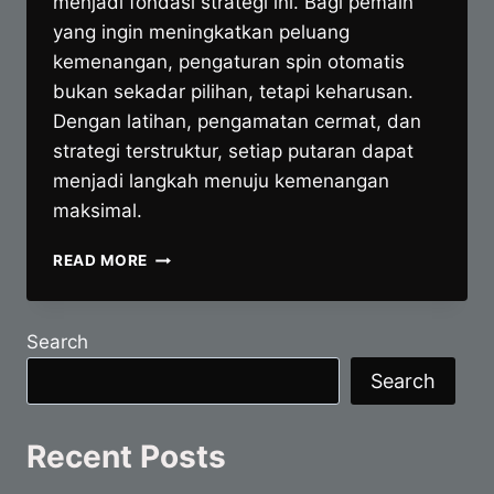
menjadi fondasi strategi ini. Bagi pemain
yang ingin meningkatkan peluang
kemenangan, pengaturan spin otomatis
bukan sekadar pilihan, tetapi keharusan.
Dengan latihan, pengamatan cermat, dan
strategi terstruktur, setiap putaran dapat
menjadi langkah menuju kemenangan
maksimal.
CARA
READ MORE
MENGATUR
SPIN
OTOMATIS
Search
UNTUK
JACKPOT
Search
SLOT
MAGIC
JOURNEY
Recent Posts