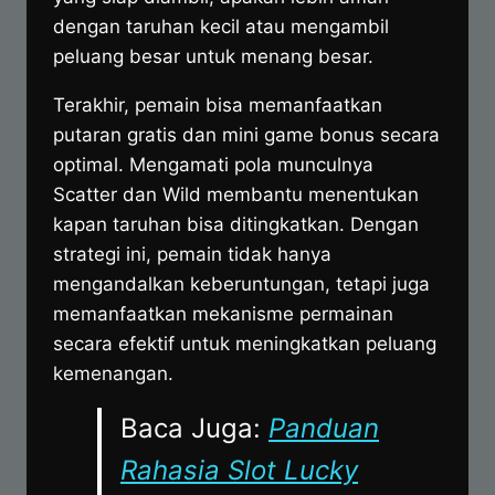
dengan taruhan kecil atau mengambil
peluang besar untuk menang besar.
Terakhir, pemain bisa memanfaatkan
putaran gratis dan mini game bonus secara
optimal. Mengamati pola munculnya
Scatter dan Wild membantu menentukan
kapan taruhan bisa ditingkatkan. Dengan
strategi ini, pemain tidak hanya
mengandalkan keberuntungan, tetapi juga
memanfaatkan mekanisme permainan
secara efektif untuk meningkatkan peluang
kemenangan.
Baca Juga:
Panduan
Rahasia Slot Lucky