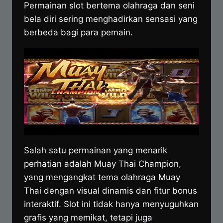
Permainan slot bertema olahraga dan seni
bela diri sering menghadirkan sensasi yang
berbeda bagi para pemain.
Salah satu permainan yang menarik
perhatian adalah Muay Thai Champion,
yang mengangkat tema olahraga Muay
Thai dengan visual dinamis dan fitur bonus
interaktif. Slot ini tidak hanya menyuguhkan
grafis yang memikat, tetapi juga