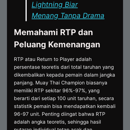
Lightning Biar
Menang Tanpa Drama
Memahami RTP dan
Peluang Kemenangan
RTP atau Return to Player adalah
persentase teoretis dari total taruhan yang
dikembalikan kepada pemain dalam jangka
panjang. Muay Thai Champion biasanya
memiliki RTP sekitar 96%-97%, yang
berarti dari setiap 100 unit taruhan, secara
statistik pemain bisa mendapatkan kembali
96-97 unit. Penting diingat bahwa RTP
adalah angka teoretis, sehingga hasil
putaran individual tetap acak dan