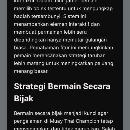
interaktif. Dalam mini game, pemain
memilih objek tertentu untuk mengungkap
hadiah tersembunyi. Sistem ini
menambahkan elemen interaktif dan
membuat permainan lebih seru
dibandingkan hanya memutar gulungan
biasa. Pemahaman fitur ini memungkinkan
pemain merencanakan strategi taruhan
lebih matang untuk meningkatkan peluang
menang besar.
Strategi Bermain Secara
Bijak
Bermain secara bijak menjadi kunci agar
pengalaman di Muay Thai Champion tetap
menyenangkan dan tidak merugikan. Salah