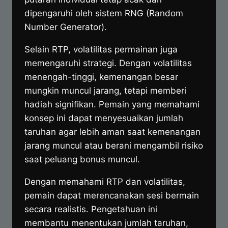
dipengaruhi oleh sistem RNG (Random
Number Generator).
Selain RTP, volatilitas permainan juga
memengaruhi strategi. Dengan volatilitas
menengah-tinggi, kemenangan besar
mungkin muncul jarang, tetapi memberi
hadiah signifikan. Pemain yang memahami
konsep ini dapat menyesuaikan jumlah
taruhan agar lebih aman saat kemenangan
jarang muncul atau berani mengambil risiko
saat peluang bonus muncul.
Dengan memahami RTP dan volatilitas,
pemain dapat merencanakan sesi bermain
secara realistis. Pengetahuan ini
membantu menentukan jumlah taruhan,