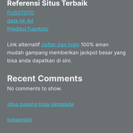
Referensi Situs Terbaik
FUSOTOTO
data hk 4d
Prediksi Fusototo
Link alternatif
daftar dan login
100% aman
mudah gampang memberikan jackpot besar yang
bisa anda dapatkan di sini.
Recent Comments
No comments to show.
situs pasang bola olimpiade
betawislot