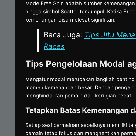
Mode Free Spin adalah sumber kemenangan t
hingga simbol Scatter terkumpul. Ketika Fre
kemenangan bisa melesat signifikan.
Baca Juga:
Tips Jitu Mena
Races
Tips Pengelolaan Modal a
Mengatur modal merupakan langkah penting 
momen kemenangan besar. Dengan pengelolaa
menghindarkan pemain dari kerugian cepat.
Tetapkan Batas Kemenangan d
Setiap sesi permainan sebaiknya memiliki ta
pemain tetap fokus dan menghentikan perma