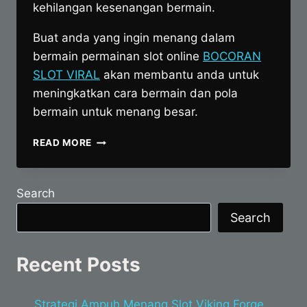
kehilangan kesenangan bermain.
Buat anda yang ingin menang dalam
bermain permainan slot online
BOCORAN
SLOT VIRAL
akan membantu anda untuk
meningkatkan cara bermain dan pola
bermain untuk menang besar.
STRATEGI
READ MORE
BERMAIN
ANTI
RUNGKAD
Search
DI
SLOT
Search
CLEOPATRA
Recent Posts
Strategi Ampuh Menang Slot Viking Forge