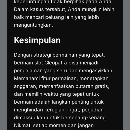
keberuntungan tidak berpihak pada Anda.
Dalam kasus tersebut, Anda mungkin lebih
baik mencari peluang lain yang lebih
menguntungkan.
Kesimpulan
Dengan strategi permainan yang tepat,
bermain slot Cleopatra bisa menjadi
pengalaman yang seru dan mengasyikkan.
Memahami fitur permainan, menetapkan
anggaran, memanfaatkan putaran gratis,
dan memilih waktu yang tepat untuk
bermain adalah langkah penting untuk
menghindari kerugian. Ingat, perjudian
dimaksudkan untuk bersenang-senang.
Nikmati setiap momen dan jangan