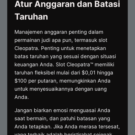
Atur Anggaran dan Batasi
Taruhan
Manajemen anggaran penting dalam
permainan judi apa pun, termasuk slot
Cleopatra. Penting untuk menetapkan
batas taruhan yang sesuai dengan situasi
keuangan Anda. Slot Cleopatra™ memiliki
taruhan fleksibel mulai dari $0,01 hingga
$100 per putaran, memungkinkan Anda
untuk menyesuaikannya dengan uang
Anda.
Jangan biarkan emosi menguasai Anda
saat bermain, dan patuhi batasan yang
Anda tetapkan. Jika Anda merasa tersesat,
yang terbaik adalah beristirahat sejenak