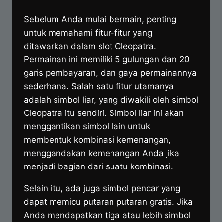
Sebelum Anda mulai bermain, penting
untuk memahami fitur-fitur yang
ditawarkan dalam slot Cleopatra.
Permainan ini memiliki 5 gulungan dan 20
garis pembayaran, dan gaya permainannya
sederhana. Salah satu fitur utamanya
adalah simbol liar, yang diwakili oleh simbol
Cleopatra itu sendiri. Simbol liar ini akan
menggantikan simbol lain untuk
membentuk kombinasi kemenangan,
menggandakan kemenangan Anda jika
menjadi bagian dari suatu kombinasi.
Selain itu, ada juga simbol pencar yang
dapat memicu putaran putaran gratis. Jika
Anda mendapatkan tiga atau lebih simbol