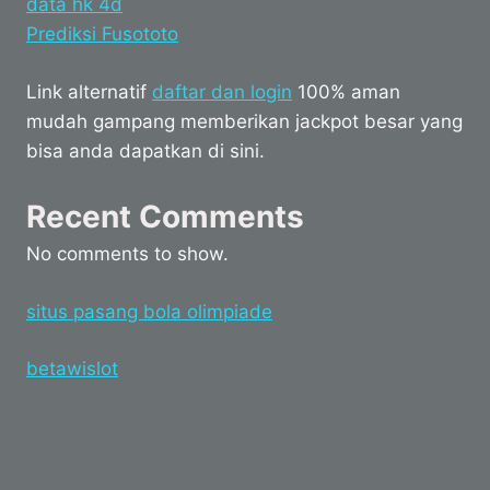
data hk 4d
Prediksi Fusototo
Link alternatif
daftar dan login
100% aman
mudah gampang memberikan jackpot besar yang
bisa anda dapatkan di sini.
Recent Comments
No comments to show.
situs pasang bola olimpiade
betawislot