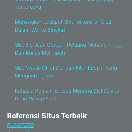
Terpercaya
Menangkan Jackpot Slot Fortune of Giza
Dalam Waktu Singkat
Slot Big Juan Dengan Peluang Menang Tinggi
Dan Bonus Melimpah
Slot Mystic Chief Dengan Fitur Respin Yang
Menguntungkan
Rahasia Pemain Sukses Menang Slot Day of
Dead Setiap Saat
Referensi Situs Terbaik
FUSOTOTO