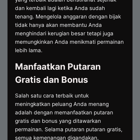
dan kembali lagi ketika Anda sudah
tenang. Mengelola anggaran dengan bijak
tidak hanya akan membantu Anda
menghindari kerugian besar tetapi juga
memungkinkan Anda menikmati permainan
lebih lama.
Manfaatkan Putaran
Gratis dan Bonus
Salah satu cara terbaik untuk
meningkatkan peluang Anda menang
adalah dengan memanfaatkan putaran
gratis dan bonus yang ditawarkan
permainan. Selama putaran putaran gratis,
semua kemenangan digandakan,