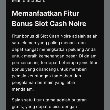
telah ditetapkan.
Memanfaatkan Fitur
Bonus Slot Cash Noire
Fitur bonus di Slot Cash Noire adalah salah
satu elemen yang paling menarik dan
dapat sangat meningkatkan peluang Anda
untuk meraih kemenangan besar. Di dalam
permainan ini, terdapat beberapa jenis fitur
bonus yang dirancang untuk memberi
pemain keuntungan tambahan dan
pengalaman bermain yang lebih
mendalam.
Salah satu fitur utama adalah putaran
gratis, yang dapat dipicu dengan