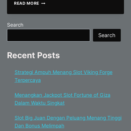
STRATEGI
READ MORE
BERMAIN
DENGAN
CERDAS
Search
DI
SLOT
Search
CASH
NOIRE
Recent Posts
Strategi Ampuh Menang Slot Viking Forge
Terpercaya
Menangkan Jackpot Slot Fortune of Giza
Dalam Waktu Singkat
Slot Big Juan Dengan Peluang Menang Tinggi
Dan Bonus Melimpah