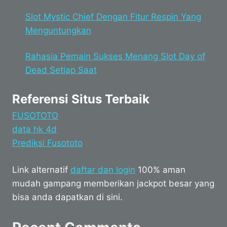
Slot Mystic Chief Dengan Fitur Respin Yang
Menguntungkan
Rahasia Pemain Sukses Menang Slot Day of
Dead Setiap Saat
Referensi Situs Terbaik
FUSOTOTO
data hk 4d
Prediksi Fusototo
Link alternatif
daftar dan login
100% aman
mudah gampang memberikan jackpot besar yang
bisa anda dapatkan di sini.