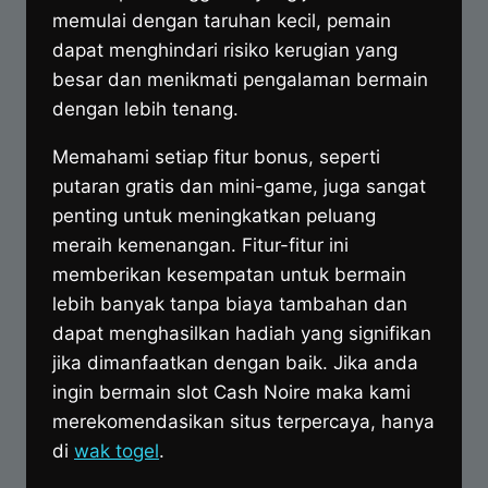
memulai dengan taruhan kecil, pemain
dapat menghindari risiko kerugian yang
besar dan menikmati pengalaman bermain
dengan lebih tenang.
Memahami setiap fitur bonus, seperti
putaran gratis dan mini-game, juga sangat
penting untuk meningkatkan peluang
meraih kemenangan. Fitur-fitur ini
memberikan kesempatan untuk bermain
lebih banyak tanpa biaya tambahan dan
dapat menghasilkan hadiah yang signifikan
jika dimanfaatkan dengan baik. Jika anda
ingin bermain slot Cash Noire maka kami
merekomendasikan situs terpercaya, hanya
di
wak togel
.