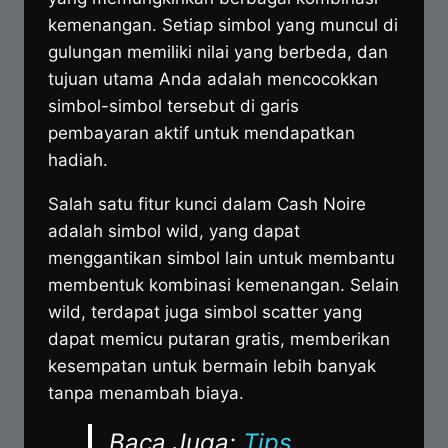
kemenangan. Setiap simbol yang muncul di
gulungan memiliki nilai yang berbeda, dan
tujuan utama Anda adalah mencocokkan
simbol-simbol tersebut di garis
pembayaran aktif untuk mendapatkan
hadiah.
Salah satu fitur kunci dalam Cash Noire
adalah simbol wild, yang dapat
menggantikan simbol lain untuk membantu
membentuk kombinasi kemenangan. Selain
wild, terdapat juga simbol scatter yang
dapat memicu putaran gratis, memberikan
kesempatan untuk bermain lebih banyak
tanpa menambah biaya.
Baca Juga:
Tips