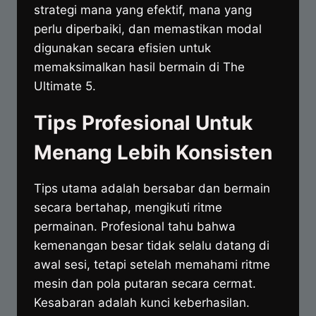
strategi mana yang efektif, mana yang
perlu diperbaiki, dan memastikan modal
digunakan secara efisien untuk
memaksimalkan hasil bermain di The
Ultimate 5.
Tips Profesional Untuk
Menang Lebih Konsisten
Tips utama adalah bersabar dan bermain
secara bertahap, mengikuti ritme
permainan. Profesional tahu bahwa
kemenangan besar tidak selalu datang di
awal sesi, tetapi setelah memahami ritme
mesin dan pola putaran secara cermat.
Kesabaran adalah kunci keberhasilan.