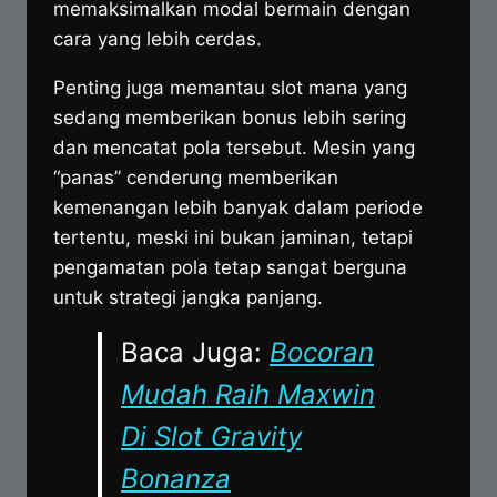
memaksimalkan modal bermain dengan
cara yang lebih cerdas.
Penting juga memantau slot mana yang
sedang memberikan bonus lebih sering
dan mencatat pola tersebut. Mesin yang
“panas” cenderung memberikan
kemenangan lebih banyak dalam periode
tertentu, meski ini bukan jaminan, tetapi
pengamatan pola tetap sangat berguna
untuk strategi jangka panjang.
Baca Juga:
Bocoran
Mudah Raih Maxwin
Di Slot Gravity
Bonanza