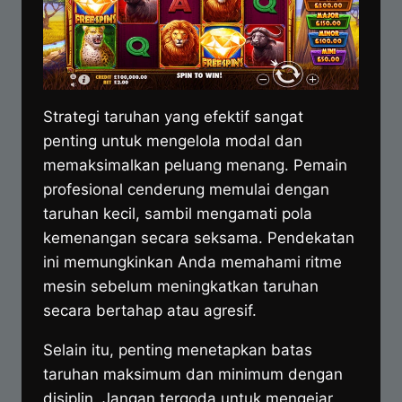
Strategi taruhan yang efektif sangat
penting untuk mengelola modal dan
memaksimalkan peluang menang. Pemain
profesional cenderung memulai dengan
taruhan kecil, sambil mengamati pola
kemenangan secara seksama. Pendekatan
ini memungkinkan Anda memahami ritme
mesin sebelum meningkatkan taruhan
secara bertahap atau agresif.
Selain itu, penting menetapkan batas
taruhan maksimum dan minimum dengan
disiplin. Jangan tergoda untuk mengejar