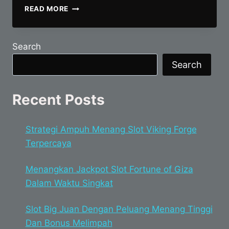
CARA
READ MORE
JITU
TAKLUKKAN
SLOT
Search
THE
ULTIMATE
Search
5
ALA
PENGUASA
Recent Posts
PROPESIONAL
Strategi Ampuh Menang Slot Viking Forge
Terpercaya
Menangkan Jackpot Slot Fortune of Giza
Dalam Waktu Singkat
Slot Big Juan Dengan Peluang Menang Tinggi
Dan Bonus Melimpah