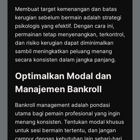
Membuat target kemenangan dan batas
kerugian sebelum bermain adalah strategi
psikologis yang efektif. Dengan cara ini,
permainan tetap menyenangkan, terkontrol,
dan risiko kerugian dapat diminimalkan
sambil meningkatkan peluang menang
secara konsisten dalam jangka panjang.
Optimalkan Modal dan
Manajemen Bankroll
Bankroll management adalah pondasi
utama bagi pemain profesional yang ingin
menang konsisten. Tentukan modal khusus
untuk sesi bermain tertentu, dan jangan
campur dengan kebutuhan lain sehari-hari.