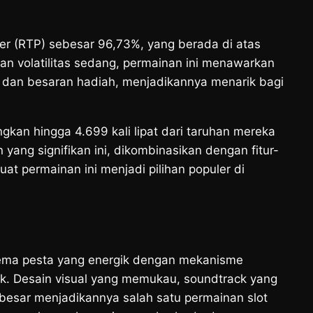
er (RTP) sebesar 96,73%, yang berada di atas
an volatilitas sedang, permainan ini menawarkan
dan besaran hadiah, menjadikannya menarik bagi
an hingga 4.699 kali lipat dari taruhan mereka
yang signifikan ini, dikombinasikan dengan fitur-
uat permainan ini menjadi pilihan populer di
tema pesta yang energik dengan mekanisme
rik. Desain visual yang memukau, soundtrack yang
esar menjadikannya salah satu permainan slot