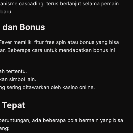
kanisme cascading, terus berlanjut selama pemain
baru.
n dan Bonus
ver memiliki fitur free spin atau bonus yang bisa
r. Beberapa cara untuk mendapatkan bonus ini
h tertentu.
an simbol lain.
 sering ditawarkan oleh kasino online.
 Tepat
beruntungan, ada beberapa pola bermain yang bisa
ang: