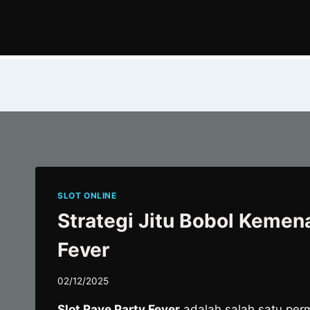
Skip
to
content
SLOT ONLINE
Strategi Jitu Bobol Kemen
Fever
02/12/2025
Slot Rave Party Fever
adalah salah satu perm