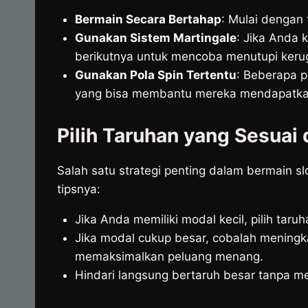
Bermain Secara Bertahap
: Mulai dengan 
Gunakan Sistem Martingale
: Jika Anda 
berikutnya untuk mencoba menutupi kerug
Gunakan Pola Spin Tertentu
: Beberapa 
yang bisa membantu mereka mendapatkan
Pilih Taruhan yang Sesuai
Salah satu strategi penting dalam bermain s
tipsnya:
Jika Anda memiliki modal kecil, pilih tar
Jika modal cukup besar, cobalah meningk
memaksimalkan peluang menang.
Hindari langsung bertaruh besar tanpa 