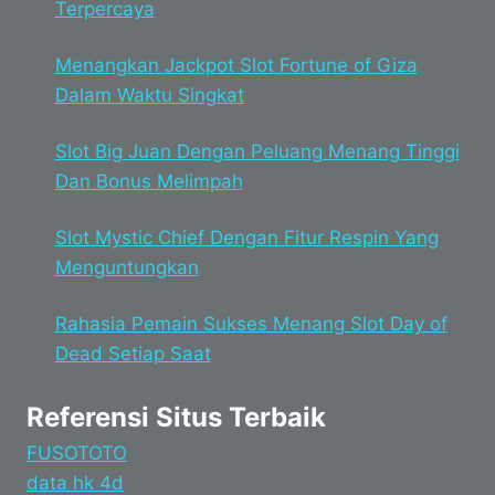
Terpercaya
Menangkan Jackpot Slot Fortune of Giza
Dalam Waktu Singkat
Slot Big Juan Dengan Peluang Menang Tinggi
Dan Bonus Melimpah
Slot Mystic Chief Dengan Fitur Respin Yang
Menguntungkan
Rahasia Pemain Sukses Menang Slot Day of
Dead Setiap Saat
Referensi Situs Terbaik
FUSOTOTO
data hk 4d