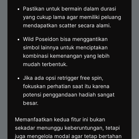
Pastikan untuk bermain dalam durasi
yang cukup lama agar memiliki peluang
mendapatkan scatter secara alami.
Wild Poseidon bisa menggantikan
simbol lainnya untuk menciptakan
kombinasi kemenangan yang lebih
mudah terbentuk.
Jika ada opsi retrigger free spin,
fokuskan perhatian saat itu karena
potensi penggandaan hadiah sangat
besar.
Memanfaatkan kedua fitur ini bukan
sekadar menunggu keberuntungan, tetapi
juga mengelola modal agar tetap bertahan