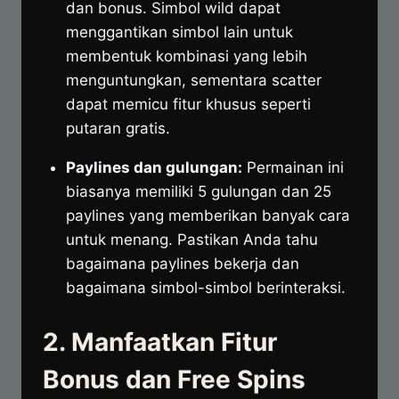
dan bonus. Simbol wild dapat
menggantikan simbol lain untuk
membentuk kombinasi yang lebih
menguntungkan, sementara scatter
dapat memicu fitur khusus seperti
putaran gratis.
Paylines dan gulungan:
Permainan ini
biasanya memiliki 5 gulungan dan 25
paylines yang memberikan banyak cara
untuk menang. Pastikan Anda tahu
bagaimana paylines bekerja dan
bagaimana simbol-simbol berinteraksi.
2.
Manfaatkan Fitur
Bonus dan Free Spins