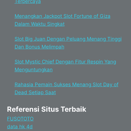
Terpercaya
Menangkan Jackpot Slot Fortune of Giza
Dalam Waktu Singkat
Slot Big Juan Dengan Peluang Menang Tinggi
Dan Bonus Melimpah
Slot Mystic Chief Dengan Fitur Respin Yang
Menguntungkan
Rahasia Pemain Sukses Menang Slot Day of
Dead Setiap Saat
Referensi Situs Terbaik
FUSOTOTO
data hk 4d