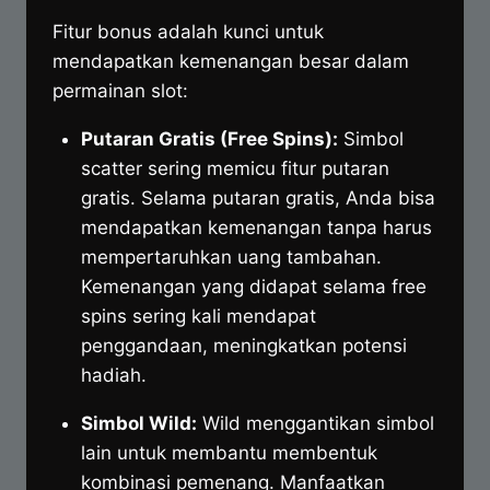
Fitur bonus adalah kunci untuk
mendapatkan kemenangan besar dalam
permainan slot:
Putaran Gratis (Free Spins):
Simbol
scatter sering memicu fitur putaran
gratis. Selama putaran gratis, Anda bisa
mendapatkan kemenangan tanpa harus
mempertaruhkan uang tambahan.
Kemenangan yang didapat selama free
spins sering kali mendapat
penggandaan, meningkatkan potensi
hadiah.
Simbol Wild:
Wild menggantikan simbol
lain untuk membantu membentuk
kombinasi pemenang. Manfaatkan