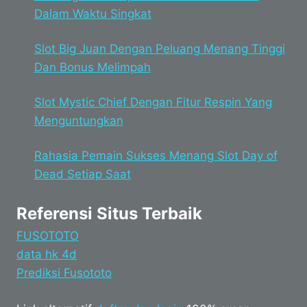
Dalam Waktu Singkat
Slot Big Juan Dengan Peluang Menang Tinggi
Dan Bonus Melimpah
Slot Mystic Chief Dengan Fitur Respin Yang
Menguntungkan
Rahasia Pemain Sukses Menang Slot Day of
Dead Setiap Saat
Referensi Situs Terbaik
FUSOTOTO
data hk 4d
Prediksi Fusototo