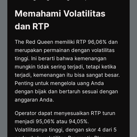
Memahami Volatilitas
dan RTP
The Red Queen memiliki RTP 96,06% dan
merupakan permainan dengan volatilitas
tinggi. Ini berarti bahwa kemenangan
mungkin tidak sering terjadi, tetapi ketika
terjadi, kemenangan itu bisa sangat besar.
Penting untuk mengelola uang Anda
dengan bijak dan bertaruh sesuai dengan
anggaran Anda.
Operator dapat menyesuaikan RTP turun
menjadi 95,06% atau 94,05%.
Volatilitasnya tinggi, dengan skor 4 dari 5