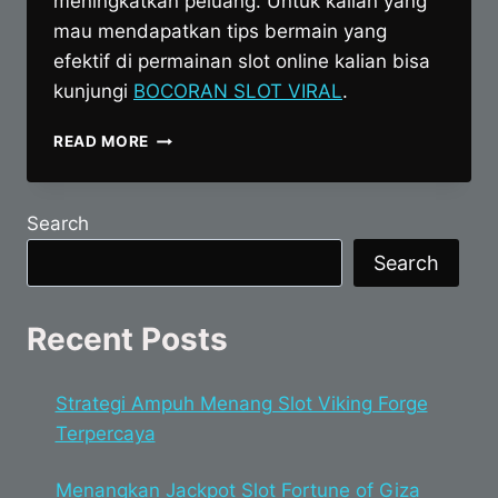
meningkatkan peluang. Untuk kalian yang
mau mendapatkan tips bermain yang
efektif di permainan slot online kalian bisa
kunjungi
BOCORAN SLOT VIRAL
.
RAHASIA
READ MORE
JACKPOT
BESAR
SLOT
Search
THE
RED
Search
QUEEN
YANG
HARUS
Recent Posts
DICOBA
Strategi Ampuh Menang Slot Viking Forge
Terpercaya
Menangkan Jackpot Slot Fortune of Giza