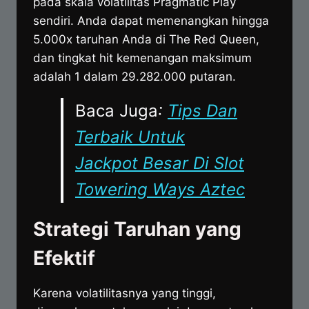
pada skala volatilitas Pragmatic Play
sendiri. Anda dapat memenangkan hingga
5.000x taruhan Anda di The Red Queen,
dan tingkat hit kemenangan maksimum
adalah 1 dalam 29.282.000 putaran.
Baca Juga
:
Tips Dan
Terbaik Untuk
Jackpot Besar Di Slot
Towering Ways Aztec
Strategi Taruhan yang
Efektif
Karena volatilitasnya yang tinggi,