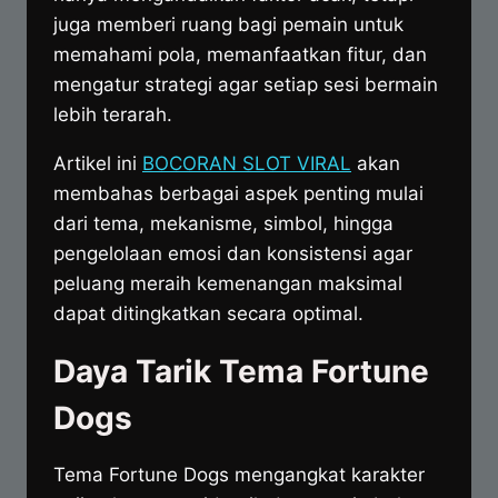
juga memberi ruang bagi pemain untuk
memahami pola, memanfaatkan fitur, dan
mengatur strategi agar setiap sesi bermain
lebih terarah.
Artikel ini
BOCORAN SLOT VIRAL
akan
membahas berbagai aspek penting mulai
dari tema, mekanisme, simbol, hingga
pengelolaan emosi dan konsistensi agar
peluang meraih kemenangan maksimal
dapat ditingkatkan secara optimal.
Daya Tarik Tema Fortune
Dogs
Tema Fortune Dogs mengangkat karakter