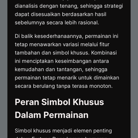
dianalisis dengan tenang, sehingga strategi
dapat disesuaikan berdasarkan hasil
sebelumnya secara lebih rasional.
Di balik kesederhanaannya, permainan ini
tetap menawarkan variasi melalui fitur
tambahan dan simbol khusus. Kombinasi
ini menciptakan keseimbangan antara
kemudahan dan tantangan, sehingga
permainan tetap menarik untuk dimainkan
secara berulang tanpa terasa monoton.
Peran Simbol Khusus
Dalam Permainan
Simbol khusus menjadi elemen penting