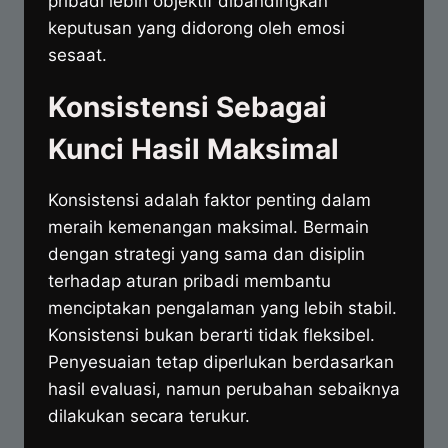
pribadi lebih objektif dibandingkan
keputusan yang didorong oleh emosi
sesaat.
Konsistensi Sebagai
Kunci Hasil Maksimal
Konsistensi adalah faktor penting dalam
meraih kemenangan maksimal. Bermain
dengan strategi yang sama dan disiplin
terhadap aturan pribadi membantu
menciptakan pengalaman yang lebih stabil.
Konsistensi bukan berarti tidak fleksibel.
Penyesuaian tetap diperlukan berdasarkan
hasil evaluasi, namun perubahan sebaiknya
dilakukan secara terukur.