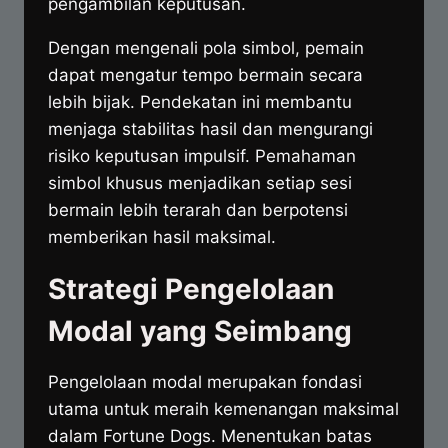
pengambilan keputusan.
Dengan mengenali pola simbol, pemain
dapat mengatur tempo bermain secara
lebih bijak. Pendekatan ini membantu
menjaga stabilitas hasil dan mengurangi
risiko keputusan impulsif. Pemahaman
simbol khusus menjadikan setiap sesi
bermain lebih terarah dan berpotensi
memberikan hasil maksimal.
Strategi Pengelolaan
Modal yang Seimbang
Pengelolaan modal merupakan fondasi
utama untuk meraih kemenangan maksimal
dalam Fortune Dogs. Menentukan batas