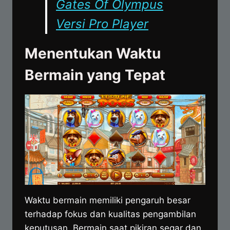
Gates Of Olympus
Versi Pro Player
Menentukan Waktu
Bermain yang Tepat
Waktu bermain memiliki pengaruh besar
terhadap fokus dan kualitas pengambilan
keputusan. Bermain saat pikiran segar dan