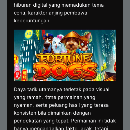
hiburan digital yang memadukan tema
ceria, karakter anjing pembawa
keberuntungan.
Daya tarik utamanya terletak pada visual
yang ramah, ritme permainan yang
nyaman, serta peluang hasil yang terasa
konsisten bila dimainkan dengan
pendekatan yang tepat. Permainan ini tidak
hanya mengandalkan faktor acak, tetapi