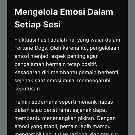
Mengelola Emosi Dalam
Setiap Sesi
Fluktuasi hasil adalah hal yang wajar dalam
Fortune Dogs. Oleh karena itu, pengelolaan
emosi menjadi aspek penting agar
pengalaman bermain tetap positif.
Kesadaran diri membantu pemain berhenti
sejenak saat emosi mulai memengaruhi
keputusan.
Teknik sederhana seperti menarik napas
dalam atau beristirahat sejenak dapat
membantu menenangkan pikiran. Dengan
emosi yang stabil, pemain lebih mampu
mengambil keputusan rasional dan terukur.