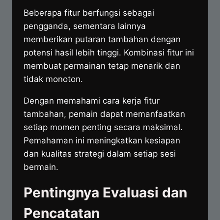
Beberapa fitur berfungsi sebagai
pengganda, sementara lainnya
memberikan putaran tambahan dengan
potensi hasil lebih tinggi. Kombinasi fitur ini
membuat permainan tetap menarik dan
tidak monoton.
Dengan memahami cara kerja fitur
tambahan, pemain dapat memanfaatkan
setiap momen penting secara maksimal.
Pemahaman ini meningkatkan kesiapan
dan kualitas strategi dalam setiap sesi
bermain.
Pentingnya Evaluasi dan
Pencatatan