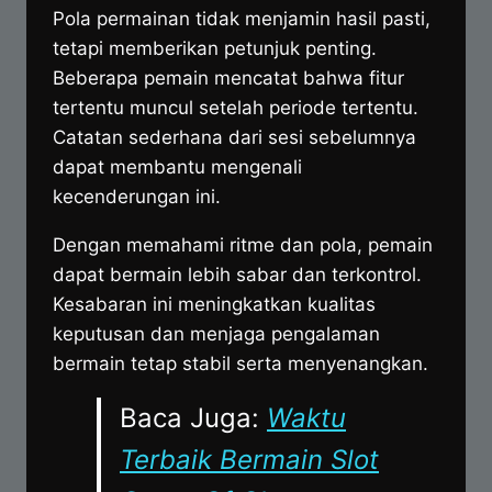
Pola permainan tidak menjamin hasil pasti,
tetapi memberikan petunjuk penting.
Beberapa pemain mencatat bahwa fitur
tertentu muncul setelah periode tertentu.
Catatan sederhana dari sesi sebelumnya
dapat membantu mengenali
kecenderungan ini.
Dengan memahami ritme dan pola, pemain
dapat bermain lebih sabar dan terkontrol.
Kesabaran ini meningkatkan kualitas
keputusan dan menjaga pengalaman
bermain tetap stabil serta menyenangkan.
Baca Juga:
Waktu
Terbaik Bermain Slot