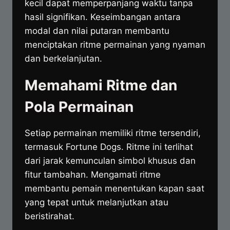
kecil dapat memperpanjang waktu tanpa
hasil signifikan. Keseimbangan antara
modal dan nilai putaran membantu
menciptakan ritme permainan yang nyaman
dan berkelanjutan.
Memahami Ritme dan
Pola Permainan
Setiap permainan memiliki ritme tersendiri,
termasuk Fortune Dogs. Ritme ini terlihat
dari jarak kemunculan simbol khusus dan
fitur tambahan. Mengamati ritme
membantu pemain menentukan kapan saat
yang tepat untuk melanjutkan atau
beristirahat.