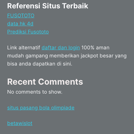
Referensi Situs Terbaik
FUSOTOTO
data hk 4d
Prediksi Fusototo
Link alternatif
daftar dan login
100% aman
mudah gampang memberikan jackpot besar yang
bisa anda dapatkan di sini.
Recent Comments
No comments to show.
situs pasang bola olimpiade
betawislot