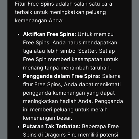
Fitur Free Spins adalah salah satu cara
terbaik untuk meningkatkan peluang
kemenangan Anda:
Aktifkan Free Spins:
Untuk memicu
Free Spins, Anda harus mendapatkan
tiga atau lebih simbol Scatter. Setiap
Free Spin memberi kesempatan untuk
menang tanpa menambah taruhan.
Pengganda dalam Free Spins:
Selama
fitur Free Spins, Anda dapat menikmati
pengganda kemenangan yang dapat
meningkatkan hadiah Anda. Pengganda
ini memberi peluang untuk meraih
kemenangan besar.
Putaran Tak Terbatas:
Beberapa Free
Spins di Dragon’s Fire memiliki potensi