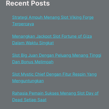
Recent Posts
Strategi Ampuh Menang Slot Viking Forge
Terpercaya
Menangkan Jackpot Slot Fortune of Giza
Dalam Waktu Singkat
Slot Big Juan Dengan Peluang Menang Tinggi
Dan Bonus Melimpah
Slot Mystic Chief Dengan Fitur Respin Yang
Menguntungkan
Rahasia Pemain Sukses Menang Slot Day of
Dead Setiap Saat