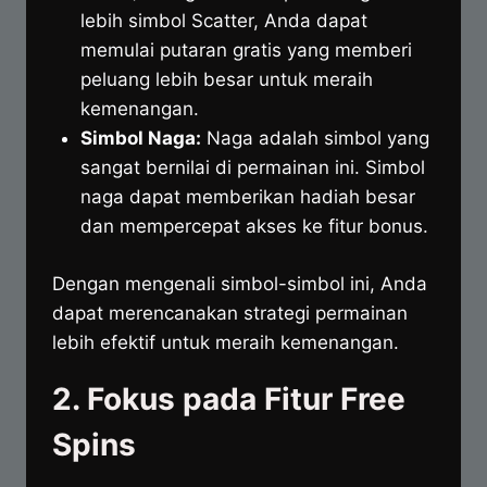
lebih simbol Scatter, Anda dapat
memulai putaran gratis yang memberi
peluang lebih besar untuk meraih
kemenangan.
Simbol Naga:
Naga adalah simbol yang
sangat bernilai di permainan ini. Simbol
naga dapat memberikan hadiah besar
dan mempercepat akses ke fitur bonus.
Dengan mengenali simbol-simbol ini, Anda
dapat merencanakan strategi permainan
lebih efektif untuk meraih kemenangan.
2.
Fokus pada Fitur Free
Spins