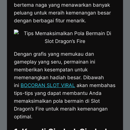
bertema naga yang menawarkan banyak
peluang untuk meraih kemenangan besar
dengan berbagai fitur menarik.
Dengan grafis yang memukau dan
gameplay yang seru, permainan ini
memberikan kesempatan untuk
memenangkan hadiah besar. Dibawah
ini
BOCORAN SLOT VIRAL
akan membahas
tips-tips yang dapat membantu Anda
memaksimalkan pola bermain di Slot
Dragon’s Fire untuk meraih kemenangan
optimal.