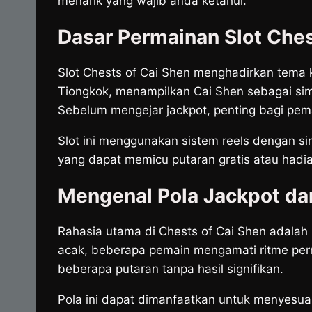
menarik yang wajib anda ketahui.
Dasar Permainan Slot Ches
Slot Chests of Cai Shen menghadirkan tema
Tiongkok, menampilkan Cai Shen sebagai sim
Sebelum mengejar jackpot, penting bagi p
Slot ini menggunakan sistem reels dengan sim
yang dapat memicu putaran gratis atau hadia
Mengenal Pola Jackpot da
Rahasia utama di Chests of Cai Shen adalah 
acak, beberapa pemain mengamati ritme pe
beberapa putaran tanpa hasil signifikan.
Pola ini dapat dimanfaatkan untuk menyesuai