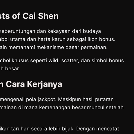
ts of Cai Shen
 keberuntungan dan kekayaan dari budaya
bol utama dan harta karun sebagai ikon bonus.
emain memahami mekanisme dasar permainan.
bol khusus seperti wild, scatter, dan simbol bonus
h besar.
n Cara Kerjanya
mengenali pola jackpot. Meskipun hasil putaran
rmainan di mana kemenangan besar muncul setelah
kan taruhan secara lebih bijak. Dengan mencatat