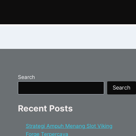
Search
Search
Recent Posts
Strategi Ampuh Menang Slot Viking
Forge Terpercaya