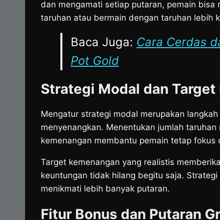
dan mengamati setiap putaran, pemain bisa
taruhan atau bermain dengan taruhan lebih ke
Baca Juga:
Cara Cerdas d
Pot Gold
Strategi Modal dan Targe
Mengatur strategi modal merupakan langkah
menyenangkan. Menentukan jumlah taruhan ma
kemenangan membantu pemain tetap fokus d
Target kemenangan yang realistis memberik
keuntungan tidak hilang begitu saja. Strate
menikmati lebih banyak putaran.
Fitur Bonus dan Putaran Gr