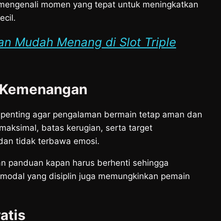
 mengenali momen yang tepat untuk meningkatkan
cil.
an Mudah Menang di Slot Triple
t Kemenangan
 penting agar pengalaman bermain tetap aman dan
ksimal, batas kerugian, serta target
an tidak terbawa emosi.
an panduan kapan harus berhenti sehingga
gi modal yang disiplin juga memungkinkan pemain
atis