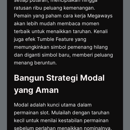
setiap putaran, menciptakan hingga
ratusan ribu peluang kemenangan.
Pemain yang paham cara kerja Megaways
akan lebih mudah membaca momen
terbaik untuk menaikkan taruhan. Kenali
juga efek Tumble Feature yang
memungkinkan simbol pemenang hilang
dan diganti simbol baru, memberi peluang
menang beruntun.
Bangun Strategi Modal
yang Aman
Modal adalah kunci utama dalam
permainan slot. Mulailah dengan taruhan
kecil untuk menilai kestabilan permainan
sebelum perlahan menaikkan nominalnya.