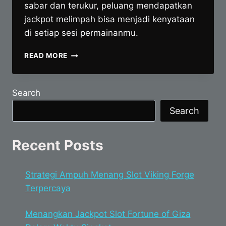
sabar dan terukur, peluang mendapatkan
jackpot melimpah bisa menjadi kenyataan
di setiap sesi permainanmu.
STRATEGI
READ MORE
JITU
JACKPOT
MELIMPAH
Search
SLOT
GREAT
Search
RHINO
MEGAWAYS
Recent Posts
Strategi Ampuh Menang Slot Viking Forge
Terpercaya
Menangkan Jackpot Slot Fortune of Giza