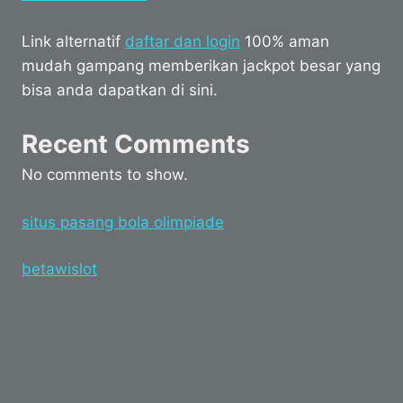
Link alternatif
daftar dan login
100% aman
mudah gampang memberikan jackpot besar yang
bisa anda dapatkan di sini.
Recent Comments
No comments to show.
situs pasang bola olimpiade
betawislot