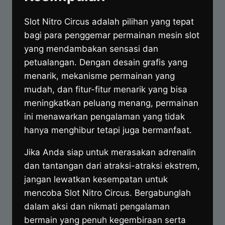
Slot Nitro Circus adalah pilihan yang tepat
bagi para penggemar permainan mesin slot
yang mendambakan sensasi dan
petualangan. ​Dengan desain grafis yang
menarik, mekanisme permainan yang
mudah, dan fitur-fitur menarik yang bisa
meningkatkan peluang menang, permainan
ini menawarkan pengalaman yang tidak
hanya menghibur tetapi juga bermanfaat.​
Jika Anda siap untuk merasakan adrenalin
dan tantangan dari atraksi-atraksi ekstrem,
jangan lewatkan kesempatan untuk
mencoba Slot Nitro Circus. Bergabunglah
dalam aksi dan nikmati pengalaman
bermain yang penuh kegembiraan serta