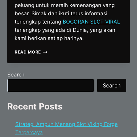
peluang untuk meraih kemenangan yang
besar. Simak dan ikuti terus informasi
terlengkap tentang
BOCORAN SLOT VIRAL
terlengkap yang ada di Dunia, yang akan
kami berikan setiap harinya.
BOCORAN
READ MORE
TIPS
GACOR
DALAM
Search
BERMAIN
SLOT
Search
NITRO
CIRCUS
Recent Posts
Strategi Ampuh Menang Slot Viking Forge
Terpercaya