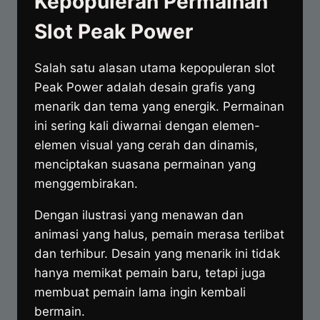
Kepopuleran Permainan
Slot Peak Power
Salah satu alasan utama kepopuleran slot
Peak Power adalah desain grafis yang
menarik dan tema yang energik. Permainan
ini sering kali diwarnai dengan elemen-
elemen visual yang cerah dan dinamis,
menciptakan suasana permainan yang
menggembirakan.
Dengan ilustrasi yang menawan dan
animasi yang halus, pemain merasa terlibat
dan terhibur. Desain yang menarik ini tidak
hanya memikat pemain baru, tetapi juga
membuat pemain lama ingin kembali
bermain.