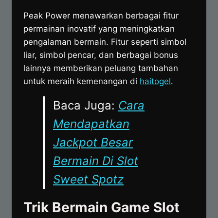
Peak Power menawarkan berbagai fitur
permainan inovatif yang meningkatkan
pengalaman bermain. Fitur seperti simbol
liar, simbol pencar, dan berbagai bonus
lainnya memberikan peluang tambahan
untuk meraih kemenangan di
haitogel
.
Baca Juga:
Cara
Mendapatkan
Jackpot Besar
Bermain Di Slot
Sweet Spotz
Trik Bermain Game Slot