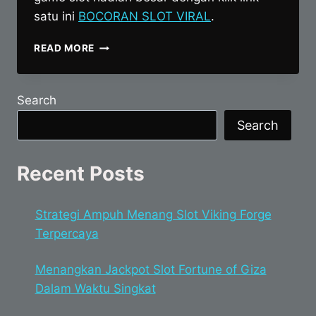
satu ini
BOCORAN SLOT VIRAL
.
TRIK
READ MORE
CERDAS
MERAIH
JACKPOT
Search
BESAR
BERMAIN
Search
DI
SLOT
PEAK
Recent Posts
POWER
Strategi Ampuh Menang Slot Viking Forge
Terpercaya
Menangkan Jackpot Slot Fortune of Giza
Dalam Waktu Singkat