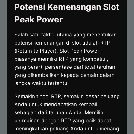
Potensi Kemenangan Slot
Peak Power
Salah satu faktor utama yang menentukan
potensi kemenangan di slot adalah RTP
(Return to Player). Slot Peak Power
biasanya memiliki RTP yang kompetitif,
yang berarti persentase dari total taruhan
yang dikembalikan kepada pemain dalam
jangka waktu tertentu.
Semakin tinggi RTP, semakin besar peluang
Anda untuk mendapatkan kembali
sebagian dari taruhan Anda. Memilih
permainan dengan RTP yang baik dapat
meningkatkan peluang Anda untuk menang