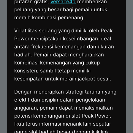
putaran gratis,
versace4d
memberikan
peluang yang besar bagi pemain untuk
meraih kombinasi pemenang.
Volatilitas sedang yang dimiliki oleh Peak
Power menciptakan keseimbangan ideal
antara frekuensi kemenangan dan ukuran
hadiah. Pemain dapat mengharapkan
kombinasi kemenangan yang cukup
konsisten, sambil tetap memiliki
kesempatan untuk meraih jackpot besar.
Dengan menerapkan strategi taruhan yang
efektif dan disiplin dalam pengelolaan
anggaran, pemain dapat memaksimalkan
potensi kemenangan di slot Peak Power.
Ikuti terus informasi menarik lain seputar
game slot hadiah besar dengan klik link