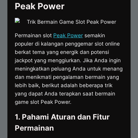
Peak Power
Permainan slot
Peak Power
semakin
populer di kalangan penggemar slot online
berkat tema yang energik dan potensi
jackpot yang menggiurkan. Jika Anda ingin
meningkatkan peluang Anda untuk menang
dan menikmati pengalaman bermain yang
lebih baik, berikut adalah beberapa trik
yang dapat Anda terapkan saat bermain
game slot Peak Power.
1. Pahami Aturan dan Fitur
Permainan