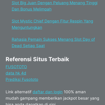
Slot Big Juan Dengan Peluang Menang Tinggi
Dan Bonus Melimpah
Slot Mystic Chief Dengan Fitur Respin Yang
Menguntungkan
Rahasia Pemain Sukses Menang Slot Day of
Dead Setiap Saat
Referensi Situs Terbaik
FUSOTOTO
data hk 4d
Prediksi Fusototo
Link alternatif
daftar dan login
100% aman
mudah gampang memberikan jackpot besar yang
bisa anda dapatkan di sini.