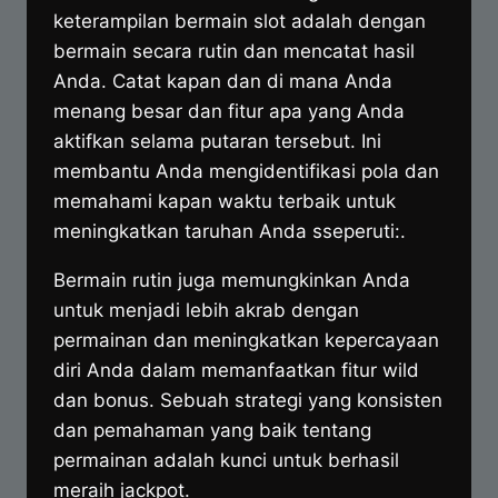
keterampilan bermain slot adalah dengan
bermain secara rutin dan mencatat hasil
Anda. Catat kapan dan di mana Anda
menang besar dan fitur apa yang Anda
aktifkan selama putaran tersebut. Ini
membantu Anda mengidentifikasi pola dan
memahami kapan waktu terbaik untuk
meningkatkan taruhan Anda sseperuti:.
Bermain rutin juga memungkinkan Anda
untuk menjadi lebih akrab dengan
permainan dan meningkatkan kepercayaan
diri Anda dalam memanfaatkan fitur wild
dan bonus. Sebuah strategi yang konsisten
dan pemahaman yang baik tentang
permainan adalah kunci untuk berhasil
meraih jackpot.