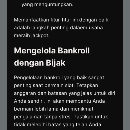
yang menguntungkan.
Memanfaatkan fitur-fitur ini dengan baik
adalah langkah penting dalaem usaha
meraih jackpot.
Mengelola Bankroll
dengan Bijak
Pengelolaan bankroll yang baik sangat
penting saat bermain slot. Tetapkan
anggaran dan batasan yang jelas untuk diri
Anda sendiri. Ini akan membantu Anda
bermain lebih lama dan menikmati
pengalaman tanpa stres. Pastikan untuk
tidak melebihi batas yang telah Anda