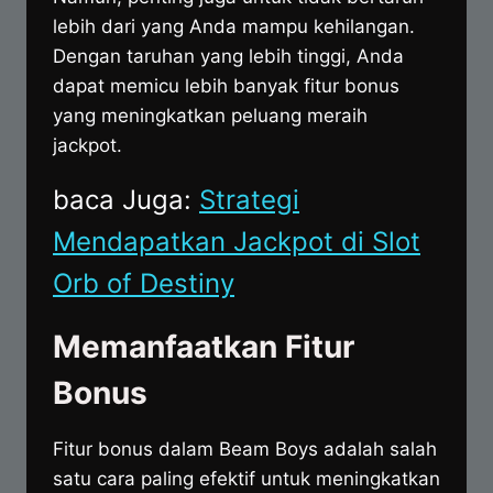
lebih dari yang Anda mampu kehilangan.
Dengan taruhan yang lebih tinggi, Anda
dapat memicu lebih banyak fitur bonus
yang meningkatkan peluang meraih
jackpot.
baca Juga:
Strategi
Mendapatkan Jackpot di Slot
Orb of Destiny
Memanfaatkan Fitur
Bonus
Fitur bonus dalam Beam Boys adalah salah
satu cara paling efektif untuk meningkatkan