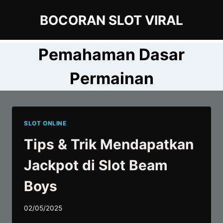
Skip
BOCORAN SLOT VIRAL
to
content
Pemahaman Dasar
Permainan
SLOT ONLINE
Tips & Trik Mendapatkan
Jackpot di Slot Beam
Boys
02/05/2025