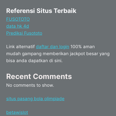
Referensi Situs Terbaik
FUSOTOTO
data hk 4d
Prediksi Fusototo
Link alternatif
daftar dan login
100% aman
mudah gampang memberikan jackpot besar yang
bisa anda dapatkan di sini.
Recent Comments
No comments to show.
situs pasang bola olimpiade
betawislot