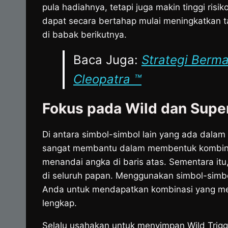
pula hadiahnya, tetapi juga makin tinggi ris
dapat secara bertahap mulai meningkatkan t
di babak berikutnya.
Baca Juga:
Strategi Berma
Cleopatra ™
Fokus pada Wild dan Supe
Di antara simbol-simbol lain yang ada dalam 
sangat membantu dalam membentuk kombina
menandai angka di baris atas. Sementara i
di seluruh papan. Menggunakan simbol-simbo
Anda untuk mendapatkan kombinasi yang me
lengkap.
Selalu usahakan untuk menyimpan Wild Trigg