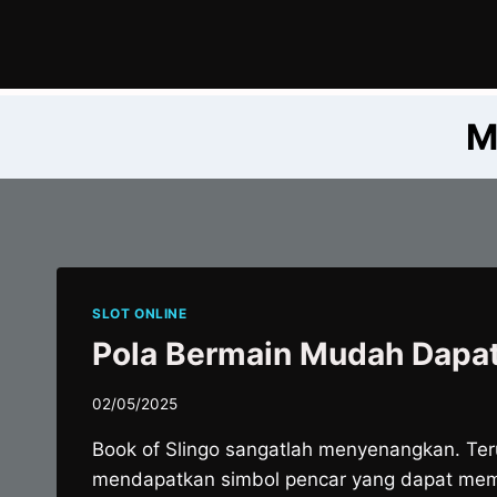
Skip
to
content
M
SLOT ONLINE
Pola Bermain Mudah Dapat 
02/05/2025
Book of Slingo sangatlah menyenangkan. Ter
mendapatkan simbol pencar yang dapat memi