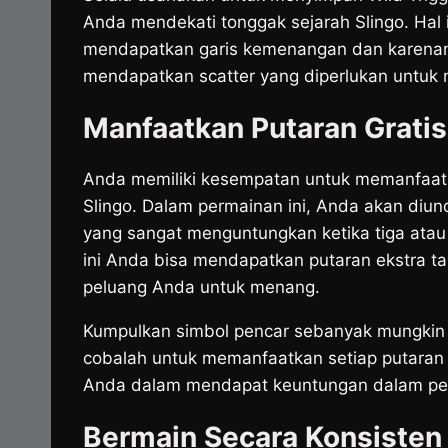
Anda mendekati tonggak sejarah Slingo. Hal
mendapatkan garis kemenangan dan karenan
mendapatkan scatter yang diperlukan untuk 
Manfaatkan Putaran Gratis
Anda memiliki kesempatan untuk memanfaatka
Slingo. Dalam permainan ini, Anda akan diu
yang sangat menguntungkan ketika tiga atau 
ini Anda bisa mendapatkan putaran ekstra 
peluang Anda untuk menang.
Kumpulkan simbol pencar sebanyak mungkin se
cobalah untuk memanfaatkan setiap putaran
Anda dalam mendapat keuntungan dalam pe
Bermain Secara Konsisten