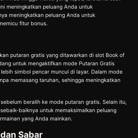
 ini meningkatkan peluang Anda untuk
ya meningkatkan peluang Anda untuk
memicu fitur bonus.
n putaran gratis yang ditawarkan di slot Book of
ndang untuk mengaktifkan mode Putaran Gratis
lebih simbol pencar muncul di layar. Dalam mode
tanpa memasang taruhan, sehingga meningkatkan
belum beralih ke mode putaran gratis. Selain itu,
 sebaik-baiknya untuk memaksimalkan peluang
rmainan yang Anda mainkan.
 dan Sabar