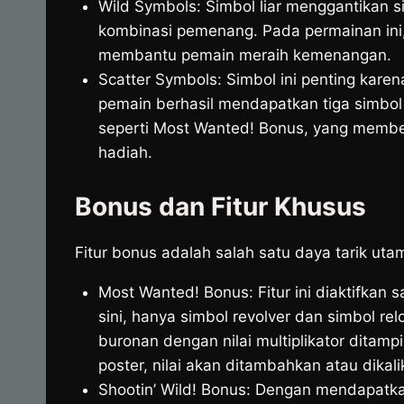
Wild Symbols: Simbol liar menggantikan
kombinasi pemenang. Pada permainan ini, 
membantu pemain meraih kemenangan.
Scatter Symbols: Simbol ini penting kare
pemain berhasil mendapatkan tiga simbol 
seperti Most Wanted! Bonus, yang memb
hadiah.
Bonus dan Fitur Khusus
Fitur bonus adalah salah satu daya tarik utama
Most Wanted! Bonus: Fitur ini diaktifkan 
sini, hanya simbol revolver dan simbol r
buronan dengan nilai multiplikator ditampi
poster, nilai akan ditambahkan atau dikalik
Shootin’ Wild! Bonus: Dengan mendapatk