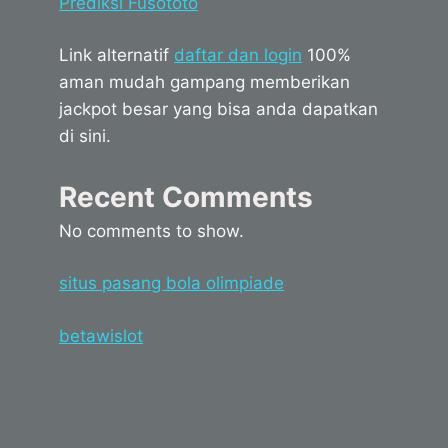
Prediksi Fusototo
Link alternatif
daftar dan login
100%
aman mudah gampang memberikan
jackpot besar yang bisa anda dapatkan
di sini.
Recent Comments
No comments to show.
situs pasang bola olimpiade
betawislot