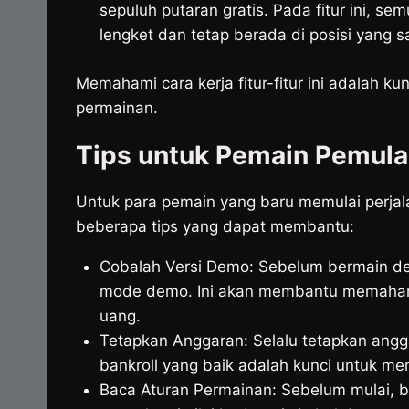
sepuluh putaran gratis. Pada fitur ini, semu
lengket dan tetap berada di posisi yang 
Memahami cara kerja fitur-fitur ini adalah
permainan.
Tips untuk Pemain Pemula
Untuk para pemain yang baru memulai perjal
beberapa tips yang dapat membantu:
Cobalah Versi Demo: Sebelum bermain d
mode demo. Ini akan membantu memahami
uang.
Tetapkan Anggaran: Selalu tetapkan angg
bankroll yang baik adalah kunci untuk me
Baca Aturan Permainan: Sebelum mulai, 