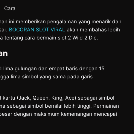
nan ini memberikan pengalaman yang menarik dan
sar.
BOCORAN SLOT VIRAL
akan membahas lebih
tentang cara bermain slot 2 Wild 2 Die.
an
id lima gulungan dan empat baris dengan 15
ngga lima simbol yang sama pada garis
 kartu (Jack, Queen, King, Ace) sebagai simbol
a sebagai simbol bernilai lebih tinggi. Permainan
g besar dengan maksimum kemenangan mencapai