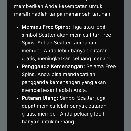
memberikan Anda kesempatan untuk
meraih hadiah tanpa menambah taruhan:
Memicu Free Spins:
Tiga atau lebih
simbol Scatter akan memicu fitur Free
Spins. Setiap Scatter tambahan
memberi Anda lebih banyak putaran
gratis, meningkatkan peluang menang.
Pengganda Kemenangan:
Selama Free
Spins, Anda bisa mendapatkan
pengganda kemenangan yang akan
memperbesar hadiah Anda.
Putaran Ulang:
Simbol Scatter juga
dapat memicu lebih banyak putaran
gratis, memberi Anda peluang lebih
banyak untuk menang.