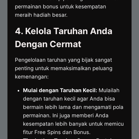
permainan bonus untuk kesempatan
meraih hadiah besar.
4.
Kelola Taruhan Anda
Dengan Cermat
Pengelolaan taruhan yang bijak sangat
penting untuk memaksimalkan peluang
kemenangan:
Mulai dengan Taruhan Kecil:
Mulailah
dengan taruhan kecil agar Anda bisa
bermain lebih lama dan mengamati pola
permainan. Ini juga memberi Anda
kesempatan lebih banyak untuk memicu
fitur Free Spins dan Bonus.