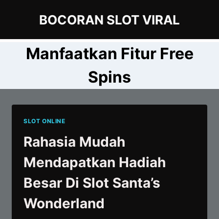
Skip
BOCORAN SLOT VIRAL
to
content
Manfaatkan Fitur Free
Spins
SLOT ONLINE
Rahasia Mudah
Mendapatkan Hadiah
Besar Di Slot Santa’s
Wonderland