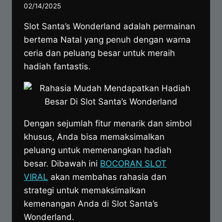
02/14/2025
Slot Santa’s Wonderland adalah permainan
bertema Natal yang penuh dengan warna
ceria dan peluang besar untuk meraih
hadiah fantastis.
Dengan sejumlah fitur menarik dan simbol
khusus, Anda bisa memaksimalkan
peluang untuk memenangkan hadiah
besar. Dibawah ini
BOCORAN SLOT
VIRAL
akan membahas rahasia dan
strategi untuk memaksimalkan
kemenangan Anda di Slot Santa’s
Wonderland.