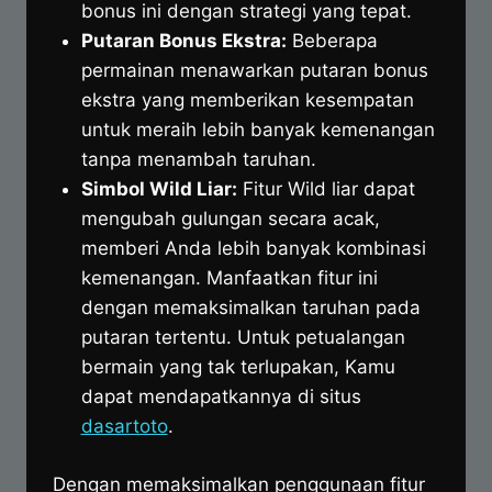
bonus ini dengan strategi yang tepat.
Putaran Bonus Ekstra:
Beberapa
permainan menawarkan putaran bonus
ekstra yang memberikan kesempatan
untuk meraih lebih banyak kemenangan
tanpa menambah taruhan.
Simbol Wild Liar:
Fitur Wild liar dapat
mengubah gulungan secara acak,
memberi Anda lebih banyak kombinasi
kemenangan. Manfaatkan fitur ini
dengan memaksimalkan taruhan pada
putaran tertentu. Untuk petualangan
bermain yang tak terlupakan, Kamu
dapat mendapatkannya di situs
dasartoto
.
Dengan memaksimalkan penggunaan fitur