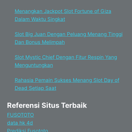
Menangkan Jackpot Slot Fortune of Giza
Dalam Waktu Singkat
Slot Big Juan Dengan Peluang Menang Tinggi
Dan Bonus Melimpah
Slot Mystic Chief Dengan Fitur Respin Yang
Menguntungkan
Rahasia Pemain Sukses Menang Slot Day of
Dead Setiap Saat
Referensi Situs Terbaik
FUSOTOTO
data hk 4d
Prediksi Fusototo