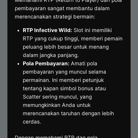
pembayaran sangat membantu dalam
merencanakan strategi bermain:
RTP Infective Wild:
Slot ini memiliki
RTP yang cukup tinggi, memberi pemain
peluang lebih besar untuk menang
dalam jangka panjang.
Pola Pembayaran:
Amati pola
pembayaran yang muncul selama
permainan. Ini memberi petunjuk
tentang kapan simbol bonus atau
Scatter sering muncul, yang
memungkinkan Anda untuk
merencanakan taruhan dengan lebih
cerdas.
Dengan memahami RTP dan pola