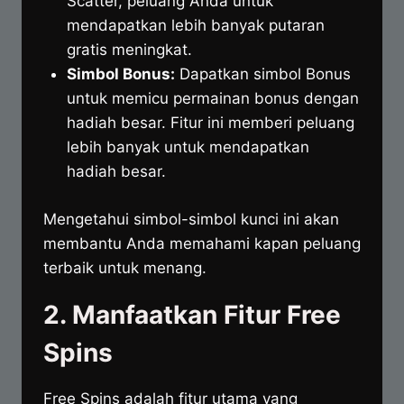
Scatter, peluang Anda untuk
mendapatkan lebih banyak putaran
gratis meningkat.
Simbol Bonus:
Dapatkan simbol Bonus
untuk memicu permainan bonus dengan
hadiah besar. Fitur ini memberi peluang
lebih banyak untuk mendapatkan
hadiah besar.
Mengetahui simbol-simbol kunci ini akan
membantu Anda memahami kapan peluang
terbaik untuk menang.
2.
Manfaatkan Fitur Free
Spins
Free Spins adalah fitur utama yang