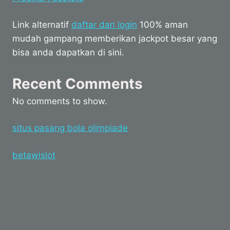
Link alternatif
daftar dan login
100% aman
mudah gampang memberikan jackpot besar yang
bisa anda dapatkan di sini.
Recent Comments
No comments to show.
situs pasang bola olimpiade
betawislot