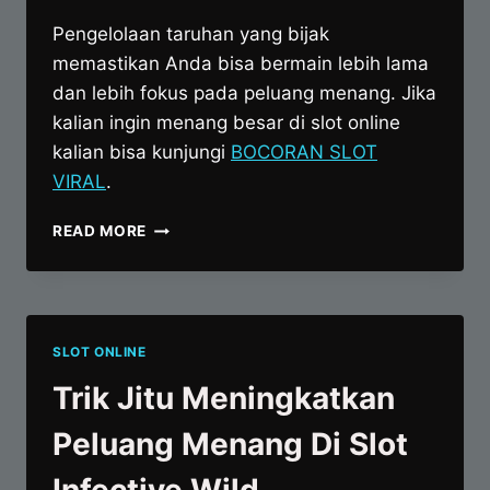
Pengelolaan taruhan yang bijak
memastikan Anda bisa bermain lebih lama
dan lebih fokus pada peluang menang. Jika
kalian ingin menang besar di slot online
kalian bisa kunjungi
BOCORAN SLOT
VIRAL
.
RAHASIA
READ MORE
MUDAH
MENDAPATKAN
HADIAH
BESAR
DI
SLOT ONLINE
SLOT
SANTA’S
Trik Jitu Meningkatkan
WONDERLAND
Peluang Menang Di Slot