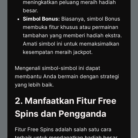
meningkatkan peluang meraih hadiah
besar.
Simbol Bonus:
Biasanya, simbol Bonus
membuka fitur khusus atau permainan
tambahan yang memberi hadiah ekstra.
Amati simbol ini untuk memaksimalkan
kesempatan meraih jackpot.
Mengenali simbol-simbol ini dapat
membantu Anda bermain dengan strategi
yang lebih baik.
2.
Manfaatkan Fitur Free
Spins dan Pengganda
Fitur Free Spins adalah salah satu cara
terbaik untuk mendapatkan hadiah besar