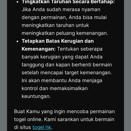
Tingkatkan Taruhan Secara Bertahap:
Jika Anda sudah merasa nyaman
dengan permainan, Anda bisa mulai
meningkatkan taruhan untuk
meningkatkan peluang kemenangan.
Tetapkan Batas Kerugian dan
Kemenangan:
Tentukan seberapa
banyak kerugian yang dapat Anda
tanggung dan kapan berhenti bermain
setelah mencapai target kemenangan.
Ini akan membantu Anda menjaga
kontrol dan memaksimalkan
keuntungan.
Buat Kamu yang ingin mencoba permainan
togel online. Kami sarankan untuk bermain
di situs
togel hk
.