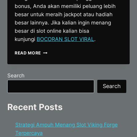
bonus, Anda akan memiliki peluang lebih
besar untuk meraih jackpot atau hadiah
besar lainnya. Jika kalian ingin menang
besar di slot online kalian bisa
kunjungi
BOCORAN SLOT VIRAL
.
TRIK
READ MORE
JITU
MENINGKATKAN
PELUANG
Search
MENANG
DI
Search
SLOT
INFECTIVE
WILD
Recent Posts
Strategi Ampuh Menang Slot Viking Forge
Terpercaya