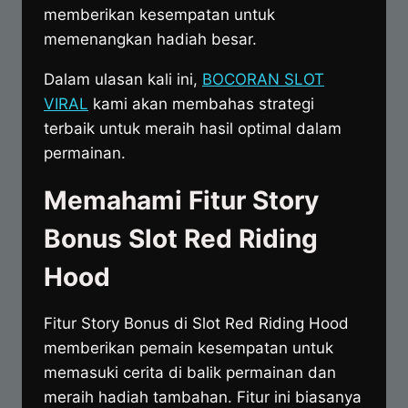
memberikan kesempatan untuk
memenangkan hadiah besar.
Dalam ulasan kali ini,
BOCORAN SLOT
VIRAL
kami akan membahas strategi
terbaik untuk meraih hasil optimal dalam
permainan.
Memahami Fitur Story
Bonus Slot Red Riding
Hood
Fitur Story Bonus di Slot Red Riding Hood
memberikan pemain kesempatan untuk
memasuki cerita di balik permainan dan
meraih hadiah tambahan. Fitur ini biasanya