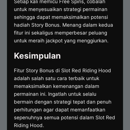
Setiap kali memicu Free Spins, cobalah
untuk menyesuaikan strategi permainan
sehingga dapat memaksimalkan potensi
hadiah Story Bonus. Menang dalam kedua
fitur ini sekaligus memperbesar peluang
untuk meraih jackpot yang menggiurkan.
Kesimpulan
Fitur Story Bonus di Slot Red Riding Hood
adalah salah satu cara terbaik untuk
memaksimalkan kemenangan dalam
permainan ini. Ingatlah untuk selalu
bermain dengan strategi tepat dan penuh
perhitungan agar dapat memanfaatkan
sepenuhnya semua potensi dalam Slot Red
Riding Hood.