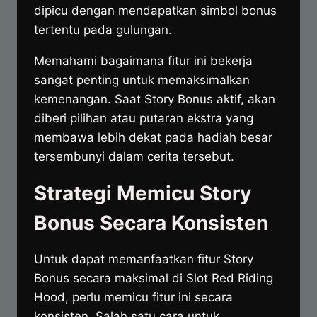
dipicu dengan mendapatkan simbol bonus
tertentu pada gulungan.
Memahami bagaimana fitur ini bekerja
sangat penting untuk memaksimalkan
kemenangan. Saat Story Bonus aktif, akan
diberi pilihan atau putaran ekstra yang
membawa lebih dekat pada hadiah besar
tersembunyi dalam cerita tersebut.
Strategi Memicu Story
Bonus Secara Konsisten
Untuk dapat memanfaatkan fitur Story
Bonus secara maksimal di Slot Red Riding
Hood, perlu memicu fitur ini secara
konsisten. Salah satu cara untuk