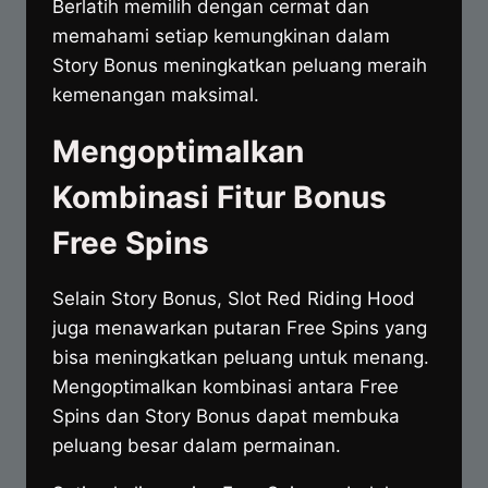
Berlatih memilih dengan cermat dan
memahami setiap kemungkinan dalam
Story Bonus meningkatkan peluang meraih
kemenangan maksimal.
Mengoptimalkan
Kombinasi Fitur Bonus
Free Spins
Selain Story Bonus, Slot Red Riding Hood
juga menawarkan putaran Free Spins yang
bisa meningkatkan peluang untuk menang.
Mengoptimalkan kombinasi antara Free
Spins dan Story Bonus dapat membuka
peluang besar dalam permainan.