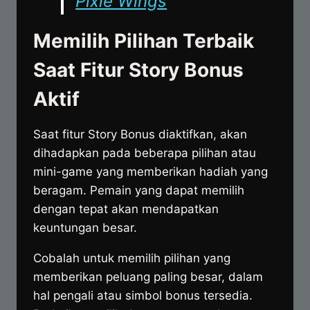
Pixie Wings
Memilih Pilihan Terbaik
Saat Fitur Story Bonus
Aktif
Saat fitur Story Bonus diaktifkan, akan
dihadapkan pada beberapa pilihan atau
mini-game yang memberikan hadiah yang
beragam. Pemain yang dapat memilih
dengan tepat akan mendapatkan
keuntungan besar.
Cobalah untuk memilih pilihan yang
memberikan peluang paling besar, dalam
hal pengali atau simbol bonus tersedia.