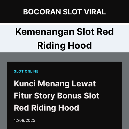
Skip
BOCORAN SLOT VIRAL
to
content
Kemenangan Slot Red
Riding Hood
SLOT ONLINE
Kunci Menang Lewat
Fitur Story Bonus Slot
Red Riding Hood
12/09/2025