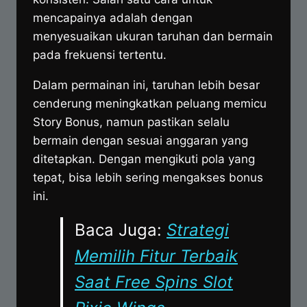
mencapainya adalah dengan
menyesuaikan ukuran taruhan dan bermain
pada frekuensi tertentu.
Dalam permainan ini, taruhan lebih besar
cenderung meningkatkan peluang memicu
Story Bonus, namun pastikan selalu
bermain dengan sesuai anggaran yang
ditetapkan. Dengan mengikuti pola yang
tepat, bisa lebih sering mengakses bonus
ini.
Baca Juga:
Strategi
Memilih Fitur Terbaik
Saat Free Spins Slot