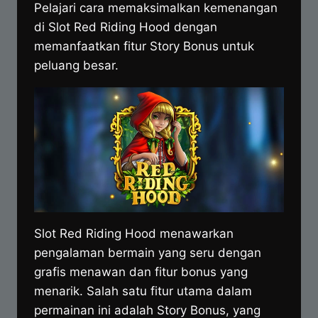
Pelajari cara memaksimalkan kemenangan
di Slot Red Riding Hood dengan
memanfaatkan fitur Story Bonus untuk
peluang besar.
Slot Red Riding Hood menawarkan
pengalaman bermain yang seru dengan
grafis menawan dan fitur bonus yang
menarik. Salah satu fitur utama dalam
permainan ini adalah Story Bonus, yang