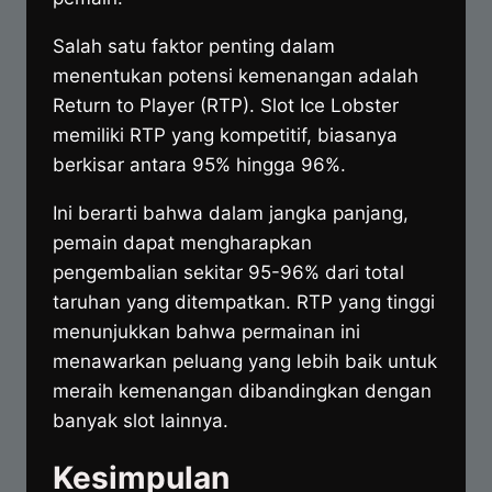
Salah satu faktor penting dalam
menentukan potensi kemenangan adalah
Return to Player (RTP). Slot Ice Lobster
memiliki RTP yang kompetitif, biasanya
berkisar antara 95% hingga 96%.
Ini berarti bahwa dalam jangka panjang,
pemain dapat mengharapkan
pengembalian sekitar 95-96% dari total
taruhan yang ditempatkan. RTP yang tinggi
menunjukkan bahwa permainan ini
menawarkan peluang yang lebih baik untuk
meraih kemenangan dibandingkan dengan
banyak slot lainnya.
Kesimpulan