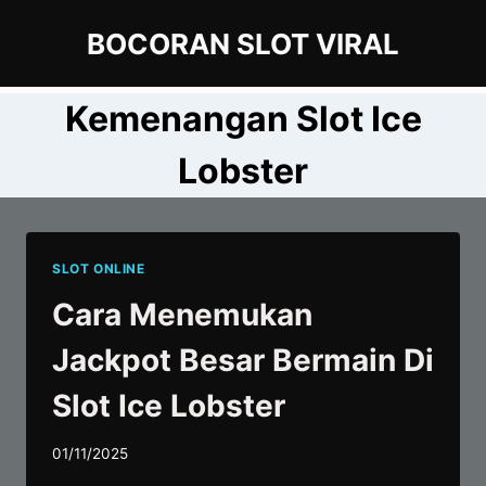
Skip
BOCORAN SLOT VIRAL
to
content
Kemenangan Slot Ice
Lobster
SLOT ONLINE
Cara Menemukan
Jackpot Besar Bermain Di
Slot Ice Lobster
01/11/2025