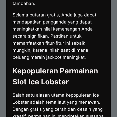
tambahan.
Selama putaran gratis, Anda juga dapat
mendapatkan pengganda yang dapat
meningkatkan nilai kemenangan Anda
secara signifikan. Pastikan untuk
memanfaatkan fitur-fitur ini sebaik
mungkin, karena inilah saat di mana
peluang meraih jackpot meningkat.
Kepopuleran Permainan
Slot Ice Lobster
Salah satu alasan utama kepopuleran Ice
Lobster adalah tema laut yang menawan.
Dengan grafis yang cerah dan desain yang
kreatif, permainan ini menciptakan suasana