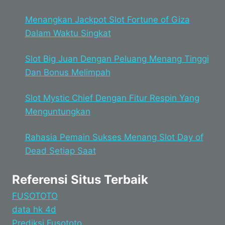
Menangkan Jackpot Slot Fortune of Giza
Dalam Waktu Singkat
Slot Big Juan Dengan Peluang Menang Tinggi
Dan Bonus Melimpah
Slot Mystic Chief Dengan Fitur Respin Yang
Menguntungkan
Rahasia Pemain Sukses Menang Slot Day of
Dead Setiap Saat
Referensi Situs Terbaik
FUSOTOTO
data hk 4d
Prediksi Fusototo