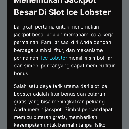
Menemukan Jackpot
Besar Di Slot Ice Lobster
Langkah pertama untuk menemukan
jackpot besar adalah memahami cara kerja
permainan. Familiarisasi diri Anda dengan
berbagai simbol, fitur, dan mekanisme
permainan.
Ice Lobster
memiliki simbol liar
dan simbol pencar yang dapat memicu fitur
bonus.
Salah satu daya tarik utama dari slot Ice
Lobster adalah fitur bonus dan putaran
gratis yang bisa meningkatkan peluang
Anda meraih jackpot. Simbol pencar dapat
memicu putaran gratis, memberikan
kesempatan untuk bermain tanpa risiko