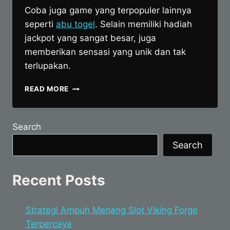
Coba juga game yang terpopuler lainnya
seperti
abu togel
. Selain memiliki hadiah
jackpot yang sangat besar, juga
memberikan sensasi yang unik dan tak
terlupakan.
CARA
READ MORE
MENEMUKAN
JACKPOT
BESAR
Search
BERMAIN
DI
Search
SLOT
ICE
LOBSTER
Recent Posts
Strategi Ampuh Menang Slot Viking Forge
Terpercaya