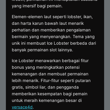
yang imersif bagi pemain.
Elemen-elemen laut seperti lobster, ikan,
dan harta karun bawah laut menarik
perhatian dan memberikan pengalaman
bermain yang menyenangkan. Tema yang
unik ini membuat Ice Lobster berbeda dari
banyak permainan slot lainnya.
Ice Lobster menawarkan berbagai fitur
bonus yang meningkatkan potensi
kemenangan dan membuat permainan
lebih menarik. Fitur-fitur seperti putaran
gratis, simbol liar, dan pengganda
memberikan kesempatan bagi pemain
untuk meraih kemenangan besar di
versace4d
.