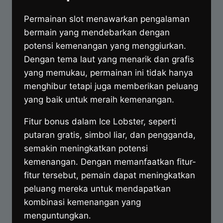
Permainan slot menawarkan pengalaman
bermain yang mendebarkan dengan
potensi kemenangan yang menggiurkan.
Dengan tema laut yang menarik dan grafis
yang memukau, permainan ini tidak hanya
menghibur tetapi juga memberikan peluang
yang baik untuk meraih kemenangan.
Fitur bonus dalam Ice Lobster, seperti
putaran gratis, simbol liar, dan pengganda,
semakin meningkatkan potensi
kemenangan. Dengan memanfaatkan fitur-
fitur tersebut, pemain dapat meningkatkan
peluang mereka untuk mendapatkan
kombinasi kemenangan yang
menguntungkan.