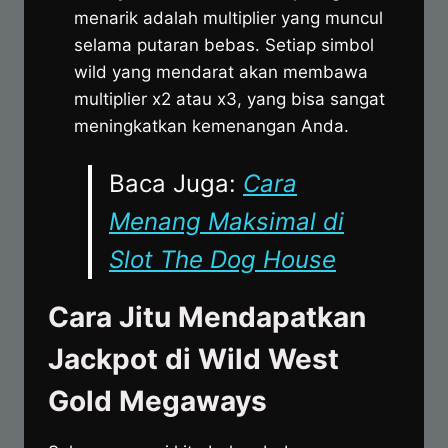
menarik adalah multiplier yang muncul
selama putaran bebas. Setiap simbol
wild yang mendarat akan membawa
multiplier x2 atau x3, yang bisa sangat
meningkatkan kemenangan Anda.
Baca Juga:
Cara
Menang Maksimal di
Slot The Dog House
Cara Jitu Mendapatkan
Jackpot di Wild West
Gold Megaways