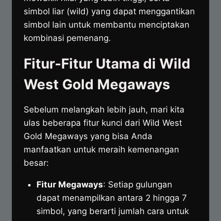
simbol liar (wild) yang dapat menggantikan
simbol lain untuk membantu menciptakan
kombinasi pemenang.
Fitur-Fitur Utama di Wild
West Gold Megaways
Sebelum melangkah lebih jauh, mari kita
ulas beberapa fitur kunci dari Wild West
Gold Megaways yang bisa Anda
manfaatkan untuk meraih kemenangan
besar:
Fitur Megaways
: Setiap gulungan
dapat menampilkan antara 2 hingga 7
simbol, yang berarti jumlah cara untuk