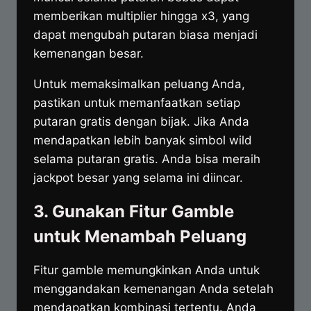
memberikan multiplier hingga x3, yang
dapat mengubah putaran biasa menjadi
kemenangan besar.
Untuk memaksimalkan peluang Anda,
pastikan untuk memanfaatkan setiap
putaran gratis dengan bijak. Jika Anda
mendapatkan lebih banyak simbol wild
selama putaran gratis. Anda bisa meraih
jackpot besar yang selama ini diincar.
3.
Gunakan Fitur Gamble
untuk Menambah Peluang
Fitur gamble memungkinkan Anda untuk
menggandakan kemenangan Anda setelah
mendapatkan kombinasi tertentu. Anda