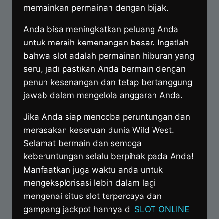
memainkan permainan dengan bijak.
Anda bisa meningkatkan peluang Anda
untuk meraih kemenangan besar. Ingatlah
bahwa slot adalah permainan hiburan yang
seru, jadi pastikan Anda bermain dengan
penuh kesenangan dan tetap bertanggung
jawab dalam mengelola anggaran Anda.
Jika Anda siap mencoba peruntungan dan
merasakan keseruan dunia Wild West.
Selamat bermain dan semoga
keberuntungan selalu berpihak pada Anda!
Manfaatkan juga waktu anda untuk
mengeksplorisasi lebih dalam lagi
mengenai situs slot terpercaya dan
gampang jackpot hannya di
SLOT ONLINE