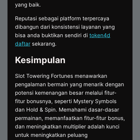
yang baik.
Reputasi sebagai platform terpercaya
dibangun dari konsistensi layanan yang
bisa anda buktikan sendiri di
token4d
daftar
sekarang.
Kesimpulan
Slot Towering Fortunes menawarkan
pengalaman bermain yang menarik dengan
potensi kemenangan besar melalui fitur-
fitur bonusnya, seperti Mystery Symbols
dan Hold & Spin. Memahami dasar-dasar
permainan, memanfaatkan fitur-fitur bonus,
dan meningkatkan multiplier adalah kunci
untuk meningkatkan peluang