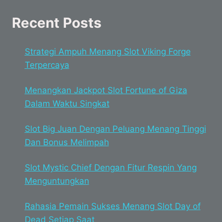
FORTUNES
Recent Posts
Strategi Ampuh Menang Slot Viking Forge
Terpercaya
Menangkan Jackpot Slot Fortune of Giza
Dalam Waktu Singkat
Slot Big Juan Dengan Peluang Menang Tinggi
Dan Bonus Melimpah
Slot Mystic Chief Dengan Fitur Respin Yang
Menguntungkan
Rahasia Pemain Sukses Menang Slot Day of
Dead Setiap Saat