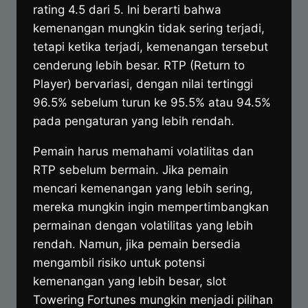
rating 4.5 dari 5. Ini berarti bahwa
kemenangan mungkin tidak sering terjadi,
tetapi ketika terjadi, kemenangan tersebut
cenderung lebih besar. RTP (Return to
Player) bervariasi, dengan nilai tertinggi
96.5% sebelum turun ke 95.5% atau 94.5%
pada pengaturan yang lebih rendah.
Pemain harus memahami volatilitas dan
RTP sebelum bermain. Jika pemain
mencari kemenangan yang lebih sering,
mereka mungkin ingin mempertimbangkan
permainan dengan volatilitas yang lebih
rendah. Namun, jika pemain bersedia
mengambil risiko untuk potensi
kemenangan yang lebih besar, slot
Towering Fortunes mungkin menjadi pilihan