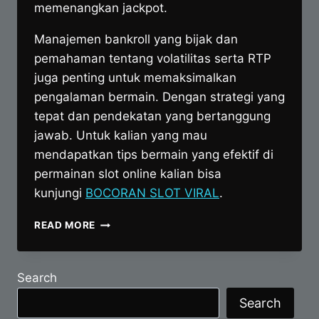
memenangkan jackpot.
Manajemen bankroll yang bijak dan
pemahaman tentang volatilitas serta RTP
juga penting untuk memaksimalkan
pengalaman bermain. Dengan strategi yang
tepat dan pendekatan yang bertanggung
jawab. Untuk kalian yang mau
mendapatkan tips bermain yang efektif di
permainan slot online kalian bisa
kunjungi
BOCORAN SLOT VIRAL
.
TIPS
READ MORE
TERBAIK
MENANG
JACKPOT
Search
DI
SLOT
Search
TOWERING