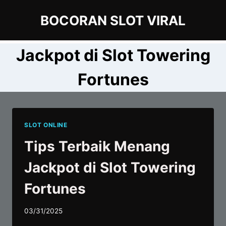
Skip
BOCORAN SLOT VIRAL
to
content
Jackpot di Slot Towering
Fortunes
SLOT ONLINE
Tips Terbaik Menang
Jackpot di Slot Towering
Fortunes
03/31/2025