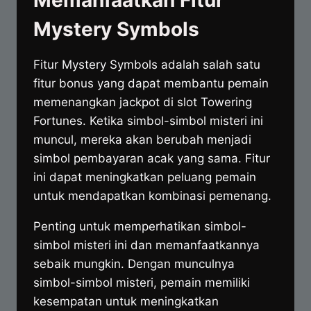
Memanfaatkan Fitur
Mystery Symbols
Fitur Mystery Symbols adalah salah satu
fitur bonus yang dapat membantu pemain
memenangkan jackpot di slot Towering
Fortunes. Ketika simbol-simbol misteri ini
muncul, mereka akan berubah menjadi
simbol pembayaran acak yang sama. Fitur
ini dapat meningkatkan peluang pemain
untuk mendapatkan kombinasi pemenang.
Penting untuk memperhatikan simbol-
simbol misteri ini dan memanfaatkannya
sebaik mungkin. Dengan munculnya
simbol-simbol misteri, pemain memiliki
kesempatan untuk meningkatkan