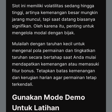
Slot ini memiliki volatilitas sedang hingga
tinggi, artinya kemenangan besar mungkin
jarang muncul, tapi saat datang biasanya
signifikan. Oleh karena itu, penting untuk
mengelola modal dengan bijak.
Mulailah dengan taruhan kecil untuk
mengenal pola permainan dan tingkatkan
taruhan secara bertahap saat Anda mulai
mendapatkan kemenangan atau memasuki
fitur bonus. Tetapkan batas kemenangan
dan kerugian harian agar permainan tetap
terkendali.
Gunakan Mode Demo
Untuk Latihan