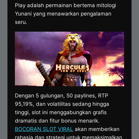
Play adalah permainan bertema mitologi
Yunani yang menawarkan pengalaman
seru.
Dengan 5 gulungan, 50 paylines, RTP
95,19%, dan volatilitas sedang hingga
tinggi, slot ini menggabungkan grafis
dramatis dan fitur bonus menarik.
BOCORAN SLOT VIRAL
akan memberikan
rahasia dan strategi untuk memaksimalkan