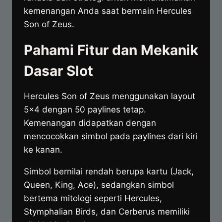
kemenangan Anda saat bermain Hercules
Son of Zeus.
Pahami Fitur dan Mekanik
Dasar Slot
Hercules Son of Zeus menggunakan layout
5×4 dengan 50 paylines tetap.
Kemenangan didapatkan dengan
mencocokkan simbol pada paylines dari kiri
ke kanan.
Simbol bernilai rendah berupa kartu (Jack,
Queen, King, Ace), sedangkan simbol
bertema mitologi seperti Hercules,
Stymphalian Birds, dan Cerberus memiliki