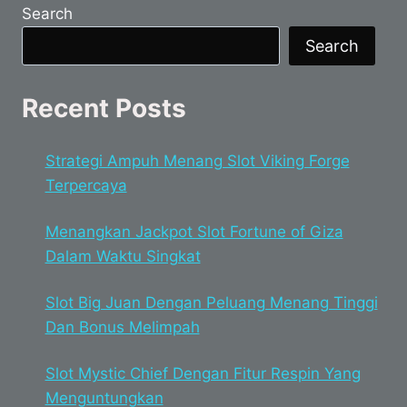
Search
SLOT
HERCULES
Search
SON
OF
ZEUS
Recent Posts
Strategi Ampuh Menang Slot Viking Forge
Terpercaya
Menangkan Jackpot Slot Fortune of Giza
Dalam Waktu Singkat
Slot Big Juan Dengan Peluang Menang Tinggi
Dan Bonus Melimpah
Slot Mystic Chief Dengan Fitur Respin Yang
Menguntungkan