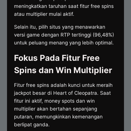
meningkatkan taruhan saat fitur free spins
atau multiplier mulai aktif.
Selain itu, pilih situs yang menawarkan
versi game dengan RTP tertinggi (96,48%)
untuk peluang menang yang lebih optimal.
Fokus Pada Fitur Free
Spins dan Win Multiplier
Fitur free spins adalah kunci untuk meraih
jackpot besar di Heart of Cleopatra. Saat
fitur ini aktif, money spots dan win
multiplier akan bertahan sepanjang
putaran, memungkinkan kemenangan
berlipat ganda.