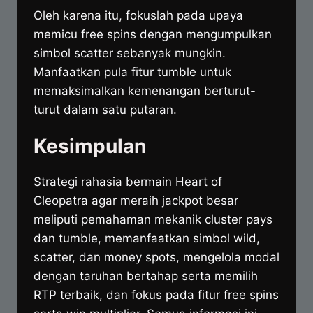
Oleh karena itu, fokuslah pada upaya
memicu free spins dengan mengumpulkan
simbol scatter sebanyak mungkin.
Manfaatkan pula fitur tumble untuk
memaksimalkan kemenangan berturut-
turut dalam satu putaran.
Kesimpulan
Strategi rahasia bermain Heart of
Cleopatra agar meraih jackpot besar
meliputi pemahaman mekanik cluster pays
dan tumble, memanfaatkan simbol wild,
scatter, dan money spots, mengelola modal
dengan taruhan bertahap serta memilih
RTP terbaik, dan fokus pada fitur free spins