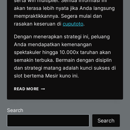
serta win multiplier. Semua informasi ini
akan terasa lebih nyata jika Anda langsung
mempraktikkannya. Segera mulai dan
rasakan keseruan di
cuputoto
.
Dengan menerapkan strategi ini, peluang
Anda mendapatkan kemenangan
spektakuler hingga 10.000x taruhan akan
semakin terbuka. Bermain dengan disiplin
dan strategi matang adalah kunci sukses di
slot bertema Mesir kuno ini.
STRATEGI
READ MORE
RAHASIA
BERMAIN
SLOT
Search
HEART
OF
Search
CLEOPATRA