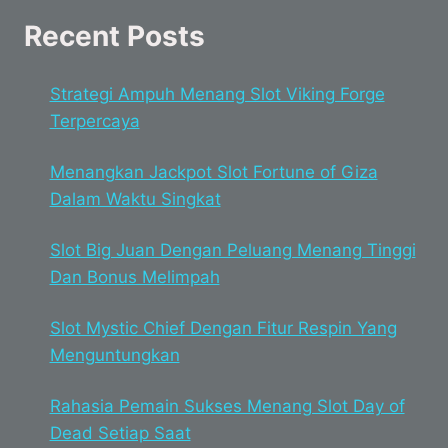
AGAR
JACKPOT
Recent Posts
Strategi Ampuh Menang Slot Viking Forge
Terpercaya
Menangkan Jackpot Slot Fortune of Giza
Dalam Waktu Singkat
Slot Big Juan Dengan Peluang Menang Tinggi
Dan Bonus Melimpah
Slot Mystic Chief Dengan Fitur Respin Yang
Menguntungkan
Rahasia Pemain Sukses Menang Slot Day of
Dead Setiap Saat