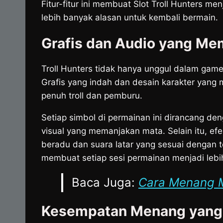
Fitur-fitur ini membuat Slot Troll Hunters 
lebih banyak alasan untuk kembali bermain.
Grafis dan Audio yang M
Troll Hunters tidak hanya unggul dalam game
Grafis yang indah dan desain karakter ya
penuh troll dan pemburu.
Setiap simbol di permainan ini dirancang de
visual yang memanjakan mata. Selain itu, e
beradu dan suara latar yang sesuai dengan 
membuat setiap sesi permainan menjadi leb
Baca Juga:
Cara Menang M
Kesempatan Menang yang