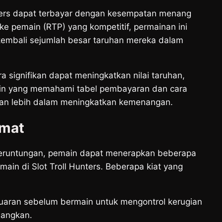
ters dapat terbayar dengan kesempatan menang
e pemain (RTP) yang kompetitif, permainan ini
mbali sejumlah besar taruhan mereka dalam
a signifikan dapat meningkatkan nilai taruhan,
in yang memahami tabel pembayaran dan cara
ungan lebih dalam meningkatkan kemenangan.
rmat
eruntungan, pemain dapat menerapkan beberapa
ain di Slot Troll Hunters. Beberapa kiat yang
uaran sebelum bermain untuk mengontrol kerugian
nangkan.