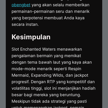
obengbet
yang akan selalu memberikan
permainan-permainan seru dan menarik
yang berpotensi membuat Anda kaya
secara instan.
Kesimpulan
Slot Enchanted Waters menawarkan
pengalaman bermain yang memikat
dengan tema bawah laut yang kaya akan
mode-mode menarik seperti Respin
Mermaid, Expanding Wilds, dan jackpot
progresif. Dengan RTP yang kompetitif dan
volatilitas tinggi, slot ini menjanjikan hadiah
besar bagi mereka yang beruntung.
Meskipun tidak ada strategi yang pasti
untuk memenangkan jackpot, pemain