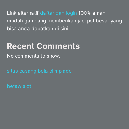
Link alternatif
daftar dan login
100% aman
mudah gampang memberikan jackpot besar yang
bisa anda dapatkan di sini.
Recent Comments
No comments to show.
situs pasang bola olimpiade
betawislot