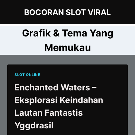
Skip
BOCORAN SLOT VIRAL
to
content
Grafik & Tema Yang
Memukau
SLOT ONLINE
Enchanted Waters –
Eksplorasi Keindahan
Lautan Fantastis
Yggdrasil