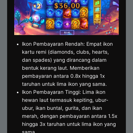
Ikon Pembayaran Rendah: Empat ikon
kartu remi (diamonds, clubs, hearts,
dan spades) yang dirancang dalam
bentuk kerang laut. Memberikan
pembayaran antara 0.8x hingga 1x
taruhan untuk lima ikon yang sama.
Ikon Pembayaran Tinggi: Lima ikon
hewan laut termasuk kepiting, ubur-
ubur, ikan buntal, gurita, dan ikan
merah, dengan pembayaran antara 1.5x
hingga 3x taruhan untuk lima ikon yang
sama.