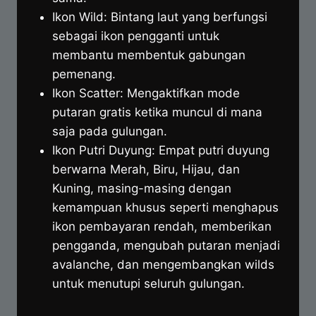
Ikon Wild: Bintang laut yang berfungsi
sebagai ikon pengganti untuk
membantu membentuk gabungan
pemenang.
Ikon Scatter: Mengaktifkan mode
putaran gratis ketika muncul di mana
saja pada gulungan.
Ikon Putri Duyung: Empat putri duyung
berwarna Merah, Biru, Hijau, dan
Kuning, masing-masing dengan
kemampuan khusus seperti menghapus
ikon pembayaran rendah, memberikan
pengganda, mengubah putaran menjadi
avalanche, dan mengembangkan wilds
untuk menutupi seluruh gulungan.