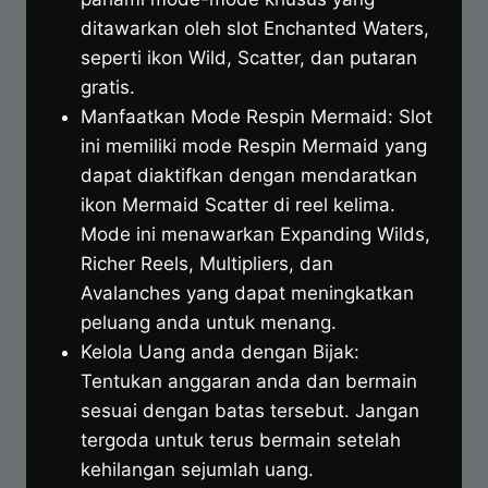
ditawarkan oleh slot Enchanted Waters,
seperti ikon Wild, Scatter, dan putaran
gratis.
Manfaatkan Mode Respin Mermaid: Slot
ini memiliki mode Respin Mermaid yang
dapat diaktifkan dengan mendaratkan
ikon Mermaid Scatter di reel kelima.
Mode ini menawarkan Expanding Wilds,
Richer Reels, Multipliers, dan
Avalanches yang dapat meningkatkan
peluang anda untuk menang.
Kelola Uang anda dengan Bijak:
Tentukan anggaran anda dan bermain
sesuai dengan batas tersebut. Jangan
tergoda untuk terus bermain setelah
kehilangan sejumlah uang.