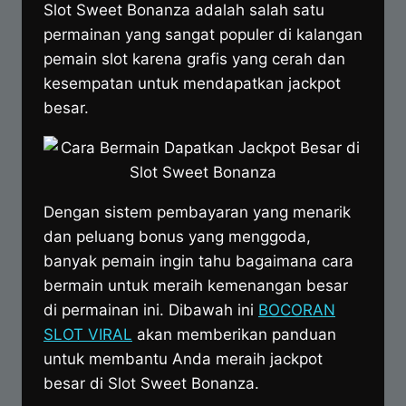
Slot Sweet Bonanza adalah salah satu
permainan yang sangat populer di kalangan
pemain slot karena grafis yang cerah dan
kesempatan untuk mendapatkan jackpot
besar.
Dengan sistem pembayaran yang menarik
dan peluang bonus yang menggoda,
banyak pemain ingin tahu bagaimana cara
bermain untuk meraih kemenangan besar
di permainan ini. Dibawah ini
BOCORAN
SLOT VIRAL
akan memberikan panduan
untuk membantu Anda meraih jackpot
besar di Slot Sweet Bonanza.