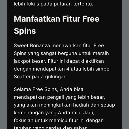
lebih fokus pada putaran tertentu.
Manfaatkan Fitur Free
Spins
Sweet Bonanza menawarkan fitur Free
Spins yang sangat berguna untuk meraih
jackpot besar. Fitur ini dapat diaktifkan
dengan mendapatkan 4 atau lebih simbol
Scatter pada gulungan.
Selama Free Spins, Anda bisa
mendapatkan pengali yang lebih besar,
yang akan meningkatkan hadiah dari setiap
kemenangan yang Anda raih. Jadi,
fokuslah untuk memicu fitur ini dengan
taruhan yang cerdas dan sabar.