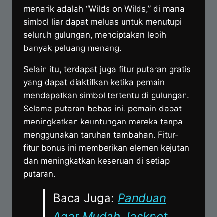
menarik adalah “Wilds on Wilds,” di mana
simbol liar dapat meluas untuk menutupi
seluruh gulungan, menciptakan lebih
banyak peluang menang.
Selain itu, terdapat juga fitur putaran gratis
yang dapat diaktifkan ketika pemain
mendapatkan simbol tertentu di gulungan.
Selama putaran bebas ini, pemain dapat
meningkatkan keuntungan mereka tanpa
menggunakan taruhan tambahan. Fitur-
fitur bonus ini memberikan elemen kejutan
dan meningkatkan keseruan di setiap
putaran.
Baca Juga:
Panduan
Agar Mudah Jackpot