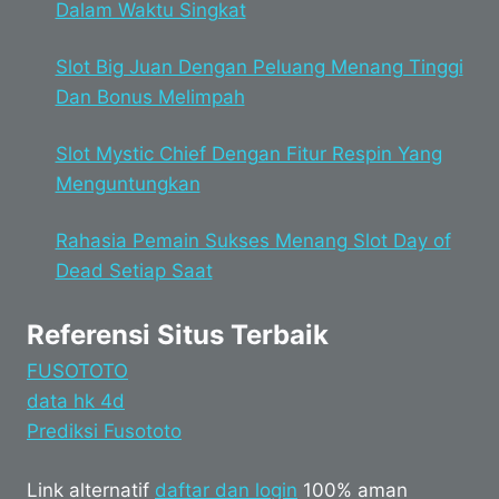
Dalam Waktu Singkat
Slot Big Juan Dengan Peluang Menang Tinggi
Dan Bonus Melimpah
Slot Mystic Chief Dengan Fitur Respin Yang
Menguntungkan
Rahasia Pemain Sukses Menang Slot Day of
Dead Setiap Saat
Referensi Situs Terbaik
FUSOTOTO
data hk 4d
Prediksi Fusototo
Link alternatif
daftar dan login
100% aman