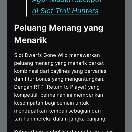
di Slot Troll Hunters
Peluang Menang yang
Menarik
Slot Dwarfs Gone Wild menawarkan
peluang menang yang menarik berkat
kombinasi dari paylines yang bervariasi
dan fitur bonus yang menguntungkan.
Dengan RTP (Return to Player) yang
kompetitif, permainan ini memberikan
kesempatan bagi pemain untuk
mendapatkan kembali sebagian dari
taruhan mereka dalam jangka panjang.
Keberadaan simbol liar dan putaran gratis