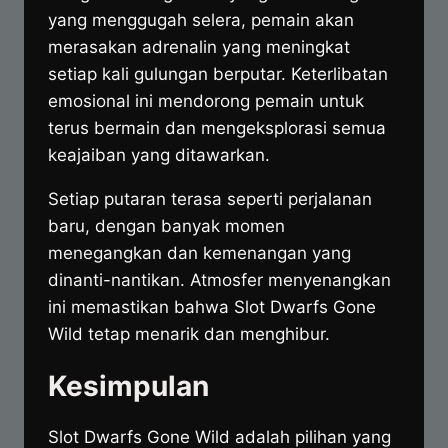
yang menggugah selera, pemain akan
merasakan adrenalin yang meningkat
setiap kali gulungan berputar. Keterlibatan
emosional ini mendorong pemain untuk
terus bermain dan mengeksplorasi semua
keajaiban yang ditawarkan.
Setiap putaran terasa seperti perjalanan
baru, dengan banyak momen
menegangkan dan kemenangan yang
dinanti-nantikan. Atmosfer menyenangkan
ini memastikan bahwa Slot Dwarfs Gone
Wild tetap menarik dan menghibur.
Kesimpulan
​Slot Dwarfs Gone Wild adalah pilihan yang