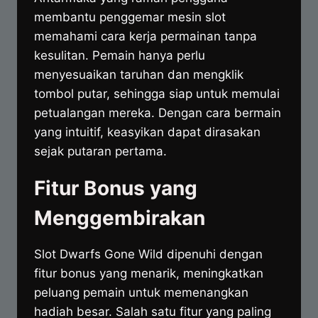
membantu penggemar mesin slot
memahami cara kerja permainan tanpa
kesulitan. Pemain hanya perlu
menyesuaikan taruhan dan mengklik
tombol putar, sehingga siap untuk memulai
petualangan mereka. Dengan cara bermain
yang intuitif, keasyikan dapat dirasakan
sejak putaran pertama.
Fitur Bonus yang
Menggembirakan
Slot Dwarfs Gone Wild dipenuhi dengan
fitur bonus yang menarik, meningkatkan
peluang pemain untuk memenangkan
hadiah besar. Salah satu fitur yang paling