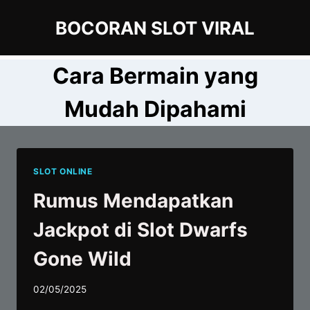
Skip
BOCORAN SLOT VIRAL
to
content
Cara Bermain yang
Mudah Dipahami
SLOT ONLINE
Rumus Mendapatkan
Jackpot di Slot Dwarfs
Gone Wild
02/05/2025