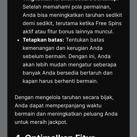
Setelah memahami pola permainan,
Anda bisa meningkatkan taruhan sedikit
demi sedikit, terutama ketika Free Spins
aktif atau fitur bonus lainnya muncul.
Tetapkan batas:
Tentukan batas
kemenangan dan kerugian Anda
sebelum bermain. Dengan ini, Anda
akan lebih mudah mengatur seberapa
banyak Anda bersedia bertaruh dan
kapan harus berhenti bermain.
Dengan mengelola taruhan secara bijak,
Anda dapat memperpanjang waktu
bermain dan meningkatkan peluang Anda
untuk meraih jackpot.