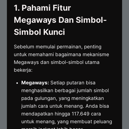
1.
Pahami Fitur
Megaways Dan Simbol-
Simbol Kunci
Sebelum memulai permainan, penting
untuk memahami bagaimana mekanisme
Megaways dan simbol-simbol utama
bekerja:
Megaways:
Setiap putaran bisa
menghasilkan berbagai jumlah simbol
pada gulungan, yang meningkatkan
jumlah cara untuk menang. Anda bisa
mendapatkan hingga 117.649 cara
untuk menang, yang membuat peluang