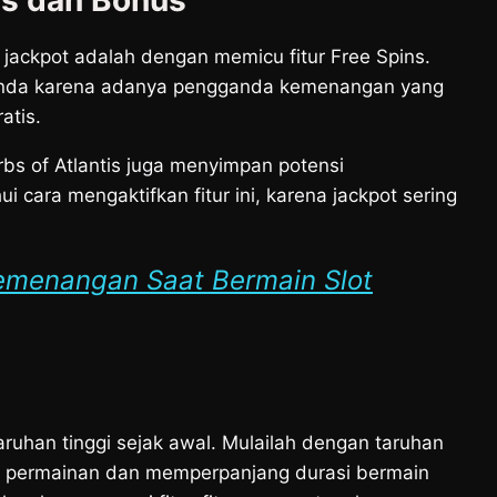
r jackpot adalah dengan memicu fitur Free Spins.
ganda karena adanya pengganda kemenangan yang
atis.
rbs of Atlantis juga menyimpan potensi
cara mengaktifkan fitur ini, karena jackpot sering
emenangan Saat Bermain Slot
uhan tinggi sejak awal. Mulailah dengan taruhan
a permainan dan memperpanjang durasi bermain