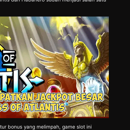
tur bonus yang melimpah, game slot ini