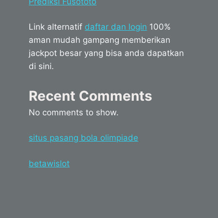
Prediksi Fusototo
Link alternatif
daftar dan login
100%
aman mudah gampang memberikan
jackpot besar yang bisa anda dapatkan
di sini.
Recent Comments
No comments to show.
situs pasang bola olimpiade
betawislot