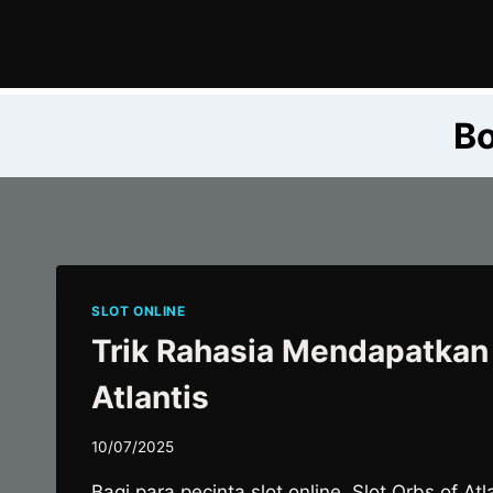
Skip
to
content
Bo
SLOT ONLINE
Trik Rahasia Mendapatkan 
Atlantis
10/07/2025
Bagi para pecinta slot online, Slot Orbs of A