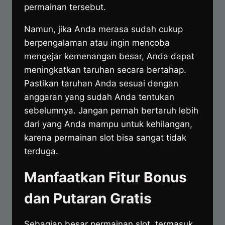
permainan tersebut.
Namun, jika Anda merasa sudah cukup
berpengalaman atau ingin mencoba
mengejar kemenangan besar, Anda dapat
meningkatkan taruhan secara bertahap.
Pastikan taruhan Anda sesuai dengan
anggaran yang sudah Anda tentukan
sebelumnya. Jangan pernah bertaruh lebih
dari yang Anda mampu untuk kehilangan,
karena permainan slot bisa sangat tidak
terduga.
Manfaatkan Fitur Bonus
dan Putaran Gratis
Sebagian besar permainan slot, termasuk