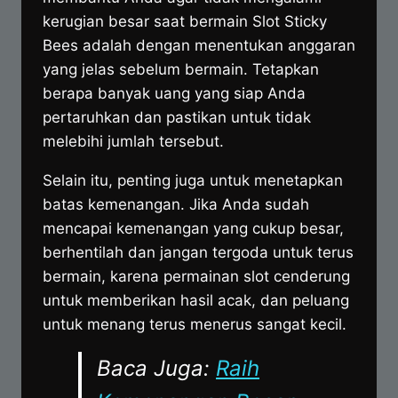
kerugian besar saat bermain Slot Sticky
Bees adalah dengan menentukan anggaran
yang jelas sebelum bermain. Tetapkan
berapa banyak uang yang siap Anda
pertaruhkan dan pastikan untuk tidak
melebihi jumlah tersebut.
Selain itu, penting juga untuk menetapkan
batas kemenangan. Jika Anda sudah
mencapai kemenangan yang cukup besar,
berhentilah dan jangan tergoda untuk terus
bermain, karena permainan slot cenderung
untuk memberikan hasil acak, dan peluang
untuk menang terus menerus sangat kecil.
Baca Juga:
Raih