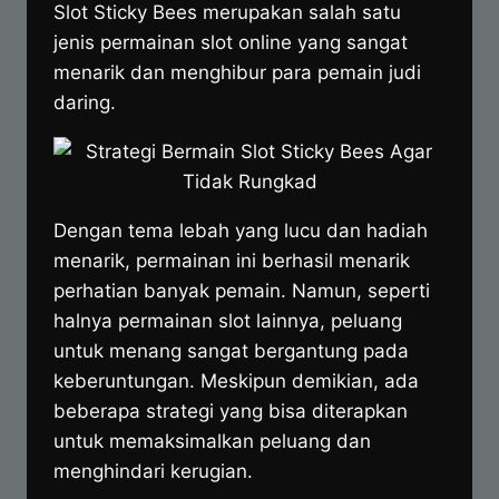
Slot Sticky Bees merupakan salah satu
jenis permainan slot online yang sangat
menarik dan menghibur para pemain judi
daring.
Dengan tema lebah yang lucu dan hadiah
menarik, permainan ini berhasil menarik
perhatian banyak pemain. Namun, seperti
halnya permainan slot lainnya, peluang
untuk menang sangat bergantung pada
keberuntungan. Meskipun demikian, ada
beberapa strategi yang bisa diterapkan
untuk memaksimalkan peluang dan
menghindari kerugian.