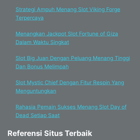
Strategi Ampuh Menang Slot Viking Forge
Terpercaya
Menangkan Jackpot Slot Fortune of Giza
Dalam Waktu Singkat
Slot Big Juan Dengan Peluang Menang Tinggi
Dan Bonus Melimpah
Slot Mystic Chief Dengan Fitur Respin Yang
Menguntungkan
Rahasia Pemain Sukses Menang Slot Day of
Dead Setiap Saat
Referensi Situs Terbaik