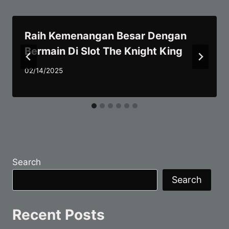
Raih Kemenangan Besar Dengan
Bermain Di Slot The Knight King
02/14/2025
Search
Search
Recent Posts