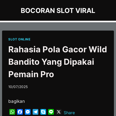
Skip
BOCORAN SLOT VIRAL
to
content
SLOT ONLINE
Rahasia Pola Gacor Wild
Bandito Yang Dipakai
Pemain Pro
By
10/07/2025
Sahat
bagikan
W
F
M
T
S
L
X
Share