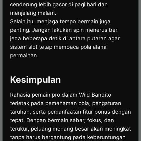
cenderung lebih gacor di pagi hari dan
menjelang malam.
Selain itu, menjaga tempo bermain juga
penting. Jangan lakukan spin menerus beri
jeda beberapa detik di antara putaran agar
sistem slot tetap membaca pola alami
permainan.
Kesimpulan
Rahasia pemain pro dalam Wild Bandito
terletak pada pemahaman pola, pengaturan
taruhan, serta pemanfaatan fitur bonus dengan
tepat. Dengan bermain sabar, fokus, dan
terukur, peluang menang besar akan meningkat
tanpa harus bergantung pada keberuntungan