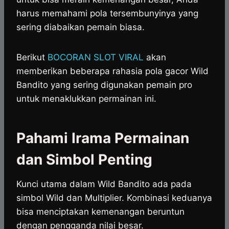
harus memahami pola tersembunyinya yang
sering diabaikan pemain biasa.
Berikut
BOCORAN SLOT VIRAL
akan
memberikan beberapa rahasia pola gacor Wild
Bandito yang sering digunakan pemain pro
untuk menaklukkan permainan ini.
Pahami Irama Permainan
dan Simbol Penting
Kunci utama dalam Wild Bandito ada pada
simbol Wild dan Multiplier. Kombinasi keduanya
bisa menciptakan kemenangan beruntun
dengan pengganda nilai besar.