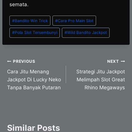
semata.
Post
#
Bandito Win Trick
#
Cara Pro Main Slot
Tags:
#
Pola Slot Tersembunyi
#
Wild Bandito Jackpot
Post
PREVIOUS
NEXT
Cara Jitu Menang
Strategi Jitu Jackpot
navigation
Jackpot Di Lucky Neko
Melimpah Slot Great
Tanpa Banyak Putaran
Rhino Megaways
Similar Posts